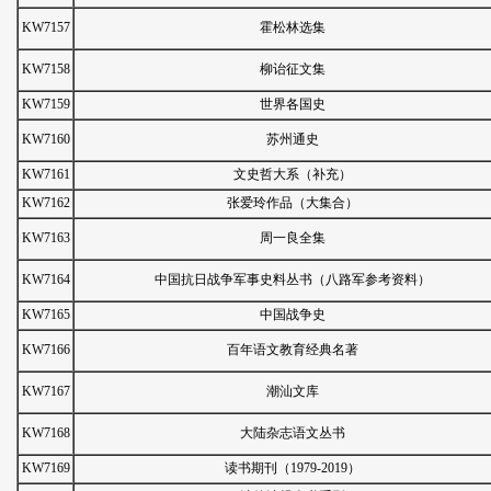
KW7157
霍松林选集
KW7158
柳诒征文集
KW7159
世界各国史
KW7160
苏州通史
KW7161
文史哲大系（补充）
KW7162
张爱玲作品（大集合）
KW7163
周一良全集
KW7164
中国抗日战争军事史料丛书（八路军参考资料）
KW7165
中国战争史
KW7166
百年语文教育经典名著
KW7167
潮汕文库
KW7168
大陆杂志语文丛书
KW7169
读书期刊（1979-2019）