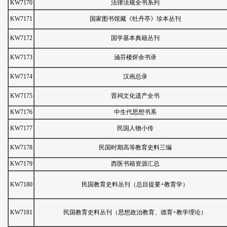
KW7170
法律法规全书系列
KW7171
国家图书馆藏《牡丹亭》珍本丛刊
KW7172
国学基本典籍丛刊
KW7173
涵芬楼烬余书录
KW7174
汉画总录
KW7175
晋祠文化遗产全书
KW7176
中生代思想书系
KW7177
民国人物小传
KW7178
民国时期高等教育史料三编
KW7179
西医书籍资源汇总
KW7180
民国教育史料丛刊（总目提要+教育学）
KW7181
民国教育史料丛刊（思想政治教育、德育+教学理论）