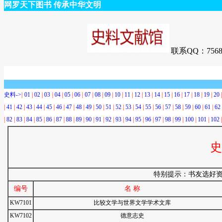
网罗天下图书 传承中华文明
联系QQ：7568
史料->
|
01
|
02
|
03
|
04
|
05
|
06
|
07
|
08
|
09
|
10
|
11
|
12
|
13
|
14
|
15
|
16
|
17
|
18
|
19
|
20
|
41
|
42
|
43
|
44
|
45
|
46
|
47
|
48
|
49
|
50
|
51
|
52
|
53
|
54
|
55
|
56
|
57
|
58
|
59
|
60
|
61
|
62
|
82
|
83
|
84
|
85
|
86
|
87
|
88
|
89
|
90
|
91
|
92
|
93
|
94
|
95
|
96
|
97
|
98
|
99
|
100
|
101
|
102
史
特别提示：书友选好
编号
名 称
KW7101
比较文学与世界文学学术文库
KW7102
德意志史