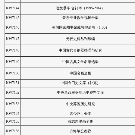
KW7144
咬文嚼字 合订本（1995-2014）
KW7145
音乐专业教学视屏合集
KW7146
英国国家图书馆藏敦煌遗书（1-30）
KW7147
元代史料丛刊续编
KW7148
中国古代青铜器整理与研究
KW7149
中国古典文学名家选集
KW7150
中国名画全集
KW7151
中国专门史文库（补充）
KW7152
中央革命根据地历史资料文库
KW7153
中央苏区历史研究
KW7154
古今浮世会本
KW7155
蔡志忠漫画全集
KW7156
方恪敏公奏议