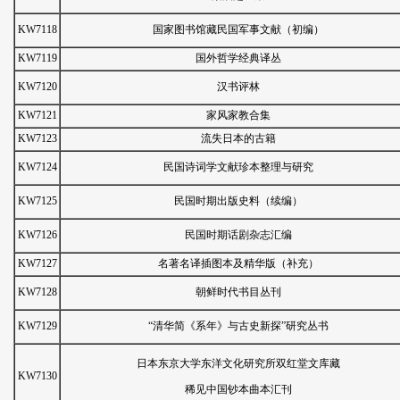
KW7118
国家图书馆藏民国军事文献（初编）
KW7119
国外哲学经典译丛
KW7120
汉书评林
KW7121
家风家教合集
KW7123
流失日本的古籍
KW7124
民国诗词学文献珍本整理与研究
KW7125
民国时期出版史料（续编）
KW7126
民国时期话剧杂志汇编
KW7127
名著名译插图本及精华版（补充）
KW7128
朝鲜时代书目丛刊
KW7129
“清华简《系年》与古史新探”研究丛书
日本东京大学东洋文化研究所双红堂文库藏
KW7130
稀见中国钞本曲本汇刊