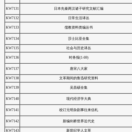
KW7131
日本先秦两汉诸子研究文献汇编
KW7132
日常生活译丛
KW7133
儒教资料类编丛书
KW7134
莎士比亚全集
KW7135
社会与历史译丛
KW7136
时务报(1-69)
KW7137
唐宋八大家
KW7138
文革期间的鲁迅研究资料
KW7139
吴昌硕全集
KW7140
现代经济学大典
KW7141
校订元明杂剧事往来信札
KW7142
新编剑桥世界近代史
KW7143
新世纪学人文萃