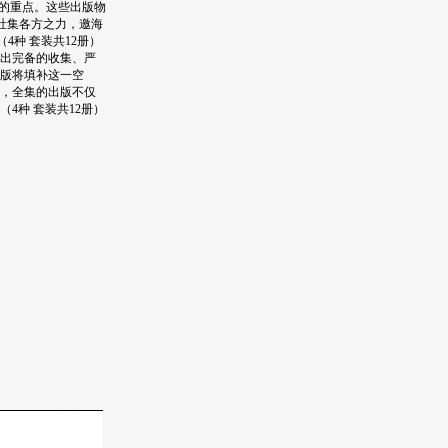
的重点。这些出版物
社集各方之力，邀海
种 套装共12册）
出完备的收集、严
版将填补这一空
，全集的出版不仅
种 套装共12册）