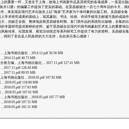
史上的重要一环，又发生于上海，故海上书画家作品及其研究的各项成果，一直是出版
套装共12册）的编纂工作提供了坚实的基础。在昊昌硕诞生一百七十周年后的今天，我
作，来实现近现代艺术出版史上以“海派”艺术家为个体对象的出版工程。吴昌硕全集（4
前人学术研究成果的基础上，就其篆刻、书法、绘画、诗词手稿等文献诸方面的成就作
庞大，但缺乏全面、整体地反映昊昌硕各时期、各门类作品的系统性出版物，全集的出
硕的专题研究提供新鲜的史料。鉴于昊昌硕在近现代中国书画篆刻艺术史上的重要地位
风格传承、社团发展、展览活动状态等系列研究工作提供了有力的资料。吴昌硕全集（4
出版，得到了安吉县人民政府的大力支持，在此表示衷心感谢！
画出版社，2014.12.pdf 56.56 MB
12.pdf 40.73 MB
，上海书画出版社,，2017.11.pdf 127.41 MB
1.pdf 128.44 MB
11.pdf 89.95 MB
版社，2018.05.pdf 107.92 MB
05.pdf 118.09 MB
5.pdf 117.83 MB
05.pdf 107.61 MB
出版社，2018.05.pdf 107.77 MB
5.pdf 107.51 MB
5.pdf 102.31 MB