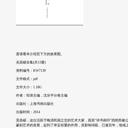
度请看本介绍页下方的效果图。
吴昌硕全集(共12册)
资料编号：KW7139
文件格式：pdf
文件大小：1.18G
作者：邹涛主编，沈乐平分卷主编
出版社：上海书画出版社
出版时间：2014
昊昌硕，这位活跃于晚清民国之交的艺术大家，因其“诗书画印”四绝而被
篆刻艺术的发展，起到了举足轻重的作用，其影响绵延、已逾百年，地域