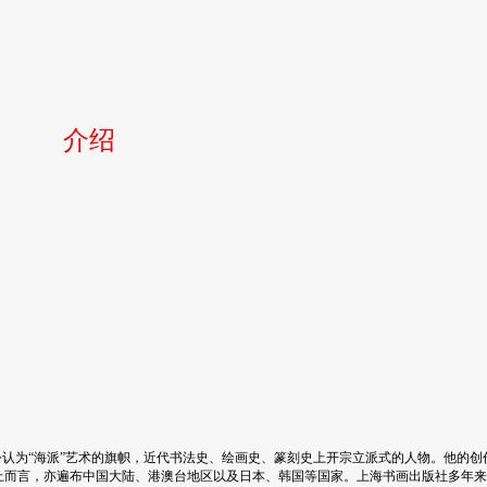
介绍
公认为“海派”艺术的旗帜，近代书法史、绘画史、篆刻史上开宗立派式的人物。他的创
上而言，亦遍布中国大陆、港澳台地区以及日本、韩国等国家。上海书画出版社多年来