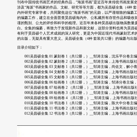
刊布中国传统书画艺术的经典作品，“海派书画”是近百年来传统书画发展
涉及“海派”书画家的作品、文献、研究等等方面，都为吴昌硕全集（4种 
内外研究专家学者，共同聚焦这位“海派书画”的元勋，以严谨细致的编纂工
的编纂工作，建立在全面普查昊昌硕海内外、公私藏所有存世作品和吸收
谨的甄别、公允的评价和科学的梳理。近百年来各种昊昌硕出版物虽数量
白。全集的编纂，将致力于发现新作品和新文献，这部分资料也将为昊昌
有利于昊昌硕个人艺术成就的深人研究，更是为中国近现代书画篆刻艺术的
的出版，无疑具有重大意义。吴昌硕全集（4种 套装共12册）的编纂与
目录介绍如下：
001吴昌硕全集 01 篆刻卷 1（共12册，）__邹涛主编，沈乐平分卷主编，上海书
002吴昌硕全集 02 篆刻卷 2（共12册，）__邹涛主编，上海书画出版社，2014.
003吴昌硕全集 03 文献卷 1（共12册，）__邹涛主编，尚佐文，解小青分卷主编
004吴昌硕全集 04 文献卷 2（共12册，）__邹涛主编，上海书画出版社，2017.1
005吴昌硕全集 05 文献卷 3（共12册，）__邹涛主编，上海书画出版社，2017.
006吴昌硕全集 06 绘画卷 1（共12册，）__邹涛主编，邹涛分卷主编，上海书画出
007吴昌硕全集 07 绘画卷 2 （共12册，）__邹涛主编，上海书画出版社，2018.
008吴昌硕全集 08 绘画卷 3（共12册，）__邹涛主编，上海书画出版社，2018.0
009吴昌硕全集 09 绘画卷 4 （共12册，）__邹涛主编，上海书画出版社，2018.
010吴昌硕全集 10 书法卷 1（共12册，）__邹涛主编，陈大中分卷主编，上海书画
011吴昌硕全集 11 书法卷 2（共12册，）__邹涛主编，上海书画出版社，2018.0
012吴昌硕全集 12 书法卷 3（共12册，）__邹涛主编，上海书画出版社，2018.0