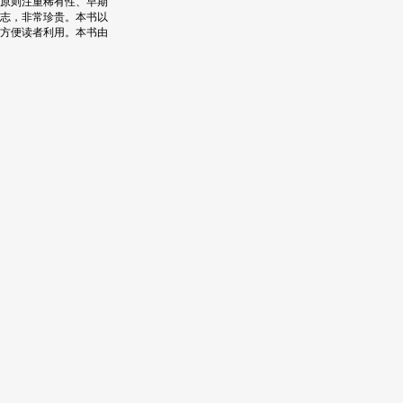
录原则注重稀有性、早期
志，非常珍贵。本书以
方便读者利用。本书由