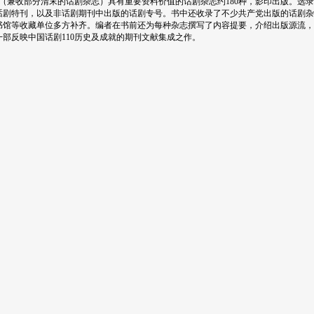
期（兼收部分清末的话剧杂志）具有重要资料价值的话剧杂志约180种，影印出版。选
话剧特刊，以及非话剧期刊中出版的话剧专号。书中还收录了不少共产党出版的话剧杂
书馆等收藏单位多方补齐。编者在书前还为每种杂志撰写了内容提要，介绍出版源流，
部反映中国话剧110历史及成就的期刊文献集成之作。