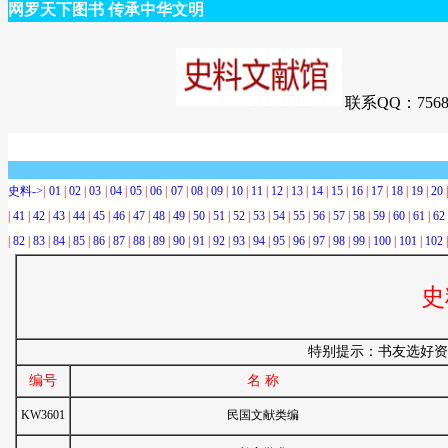
网罗天下图书 传承中华文明
联系QQ：7568
史料->
|
01
|
02
|
03
|
04
|
05
|
06
|
07
|
08
|
09
|
10
|
11
|
12
|
13
|
14
|
15
|
16
|
17
|
18
|
19
|
20
|
41
|
42
|
43
|
44
|
45
|
46
|
47
|
48
|
49
|
50
|
51
|
52
|
53
|
54
|
55
|
56
|
57
|
58
|
59
|
60
|
61
|
62
|
82
|
83
|
84
|
85
|
86
|
87
|
88
|
89
|
90
|
91
|
92
|
93
|
94
|
95
|
96
|
97
|
98
|
99
|
100
|
101
|
102
史
特别提示：书友选好资
编号
名 称
KW3601
民国文献类编