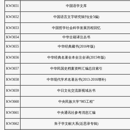
KW3651
中国语学文库
KW3652
中国语言文字研究辑刊(全5编)
KW3653
中国哲学社会科学发展历程回忆
KW3654
中华古籍译注丛书
KW3655
中华经典藏书(2016年版)
KW3656
中华经典名著全本全注全译(2015年版)
KW3657
中华民国史档案资料汇编总目索引
KW3658
中华现代学术名著丛书(2013-2016增补)
KW3659
中日文化交流新视域丛书
KW3660
中央民族大学“985工程”
KW3661
中央通讯社参考消息汇编
KW3662
朱子学文献大系(近思录专辑)