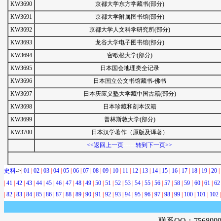
KW3690
京都大学东方学藏书(部分)
KW3691
京都大学附属图书馆(部分)
KW3692
京都大学人文科学研究所(部分)
KW3693
龙谷大学电子图书馆(部分)
KW3694
密歇根大学(部分)
KW3695
日本国会地理类全记录
KW3696
日本国立公文书馆藏书-佛书
KW3697
日本庆应义塾大学藏中国古籍(部分)
KW3698
日本珍藏和刻本汉籍
KW3699
普林斯敦大学(部分)
KW3700
日本汉学著作（原版及译著）
-----
<<返回上一页
转到下一页>>
史料
->
|
01
|
02
|
03
|
04
|
05
|
06
|
07
|
08
|
09
|
10
|
11
|
12
|
13
|
14
|
15
|
16
|
17
|
18
|
19
|
20
|
|
|
41
|
42
|
43
|
44
|
45
|
46
|
47
|
48
|
49
|
50
|
51
|
52
|
53
|
54
|
55
|
56
|
57
|
58
|
59
60
|
61
|
62
|
82
|
83
|
84
|
85
|
86
|
87
|
88
|
89
|
90
|
91
|
92
|
93
|
94
|
95
|
96
|
97
|
98
|
99
|
100
|
101
|
102
|
-
联系QQ：756899