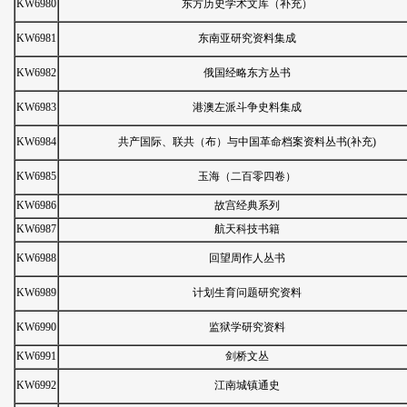
KW6980
东方历史学术文库（补充）
KW6981
东南亚研究资料集成
KW6982
俄国经略东方丛书
KW6983
港澳左派斗争史料集成
KW6984
共产国际、联共（布）与中国革命档案资料丛书(补充)
KW6985
玉海（二百零四卷）
KW6986
故宫经典系列
KW6987
航天科技书籍
KW6988
回望周作人丛书
KW6989
计划生育问题研究资料
KW6990
监狱学研究资料
KW6991
剑桥文丛
KW6992
江南城镇通史