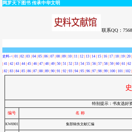
网罗天下图书 传承中华文明
联系QQ：7568
史料->
|
01
|
02
|
03
|
04
|
05
|
06
|
07
|
08
|
09
|
10
|
11
|
12
|
13
|
14
|
15
|
16
|
17
|
18
|
19
|
20
|
41
|
42
|
43
|
44
|
45
|
46
|
47
|
48
|
49
|
50
|
51
|
52
|
53
|
54
|
55
|
56
|
57
|
58
|
59
|
60
|
61
|
62
|
82
|
83
|
84
|
85
|
86
|
87
|
88
|
89
|
90
|
91
|
92
|
93
|
94
|
95
|
96
|
97
|
98
|
99
|
100
|
101
|
102
史
特别提示：书友选好
编号
名 称
KW6901
集部辑佚文献汇编