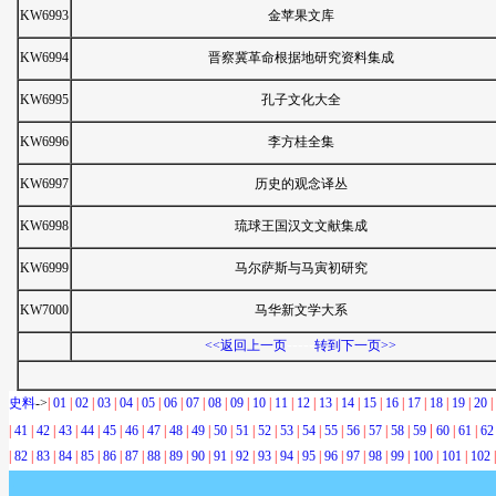
KW6993
金苹果文库
KW6994
晋察冀革命根据地研究资料集成
KW6995
孔子文化大全
KW6996
李方桂全集
KW6997
历史的观念译丛
KW6998
琉球王国汉文文献集成
KW6999
马尔萨斯与马寅初研究
KW7000
马华新文学大系
-----
<<返回上一页
转到下一页>>
史料
->
|
01
|
02
|
03
|
04
|
05
|
06
|
07
|
08
|
09
|
10
|
11
|
12
|
13
|
14
|
15
|
16
|
17
|
18
|
19
|
20
|
|
|
41
|
42
|
43
|
44
|
45
|
46
|
47
|
48
|
49
|
50
|
51
|
52
|
53
|
54
|
55
|
56
|
57
|
58
|
59
60
|
61
|
62
|
82
|
83
|
84
|
85
|
86
|
87
|
88
|
89
|
90
|
91
|
92
|
93
|
94
|
95
|
96
|
97
|
98
|
99
|
100
|
101
|
102
|
-