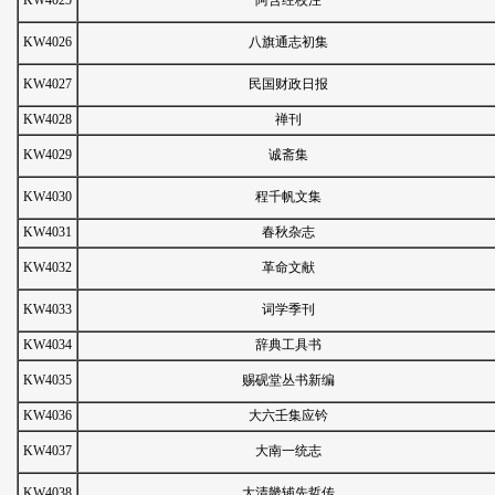
KW4025
阿含经校注
KW4026
八旗通志初集
KW4027
民国财政日报
KW4028
禅刊
KW4029
诚斋集
KW4030
程千帆文集
KW4031
春秋杂志
KW4032
革命文献
KW4033
词学季刊
KW4034
辞典工具书
KW4035
赐砚堂丛书新编
KW4036
大六壬集应钤
KW4037
大南一统志
KW4038
大清畿辅先哲传