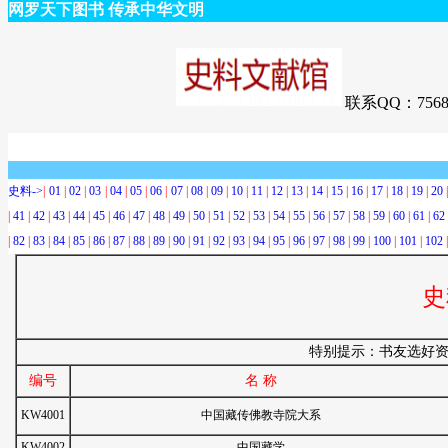
网罗天下图书 传承中华文明
联系QQ：7568
史料->
|
01
|
02
|
03
|
04
|
05
|
06
|
07
|
08
|
09
|
10
|
11
|
12
|
13
|
14
|
15
|
16
|
17
|
18
|
19
|
20
|
41
|
42
|
43
|
44
|
45
|
46
|
47
|
48
|
49
|
50
|
51
|
52
|
53
|
54
|
55
|
56
|
57
|
58
|
59
|
60
|
61
|
62
|
82
|
83
|
84
|
85
|
86
|
87
|
88
|
89
|
90
|
91
|
92
|
93
|
94
|
95
|
96
|
97
|
98
|
99
|
100
|
101
|
102
史
特别提示：书友选好资
编号
名 称
KW4001
中国藏传佛教寺院大系
KW4002
中国藏学