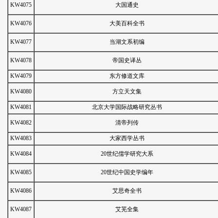
KW4075
大国通史
KW4076
大美百科全书
KW4077
当湖文系初编
KW4078
帝国史译丛
KW4079
东方修道文库
KW4080
方立天文集
KW4081
北京大学国际战略研究丛书
KW4082
清帝列传
KW4083
大家西学丛书
KW4084
20世纪儒学研究大系
KW4085
20世纪中国史学编年
KW4086
艾思奇全书
KW4087
艾芜全集