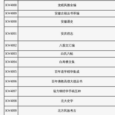
KW4088
龙眠风雅全编
KW4089
安徽古籍丛书萃编
KW4090
安徽通史
KW4091
安庆府志
KW4092
八股文汇编
KW4093
白氏六帖
KW4094
白寿彝文集
KW4095
百年道学精华集成
KW4096
百年佛教高僧大德丛书
KW4097
翁方纲经学手稿五种
KW4098
北大史学
KW4099
北方民族考古