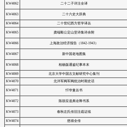
KW4062
二十二子详注全译
KW4063
二十六史大辞典
KW4064
二十世纪西方哲学译丛
KW4065
龚端毅公定山堂诗集诗余附
KW4066
上海政治经济报告（1842-1943）
KW4067
新中国老地图集
KW4068
柏杨版通鉴纪事本末
KW4069
北京大学中国古文献研究中心集刊
KW4070
北洋军阀军阀统治时期史话
KW4071
忏华盫丛书
KW4072
陈鼓应道典诠释书系
KW4073
春秋左氏传旧注疏证续
KW4074
慈禧全传