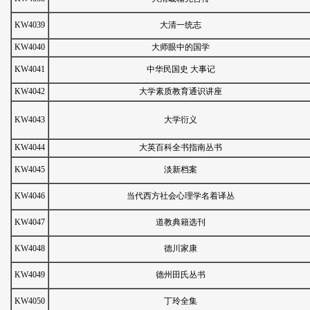
KW4039
大清一统志
KW4040
大师眼中的国学
KW4041
中华民国史 大事记
KW4042
大学素质教育通识讲座
KW4043
大学衍义
KW4044
大英百科全书指南丛书
KW4045
淡新档案
KW4046
当代西方社会心理学名着译丛
KW4047
道教典籍选刊
KW4048
德川家康
KW4049
德州田氏丛书
KW4050
丁玲全集