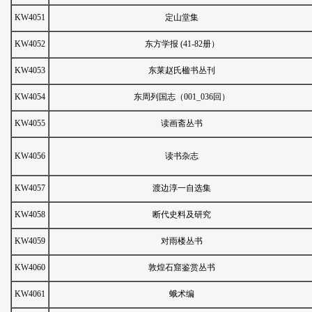
KW4051
定山堂集
KW4052
东方学报 (41-82册）
KW4053
东莱赵氏楹书丛刊
KW4054
东周列国志（001_036回）
KW4055
读画斋丛书
KW4056
读书杂志
KW4057
渡边淳一自选集
KW4058
断代史料及研究
KW4059
对雨楼丛书
KW4060
敦煌石窟鉴赏丛书
KW4061
蛾术编