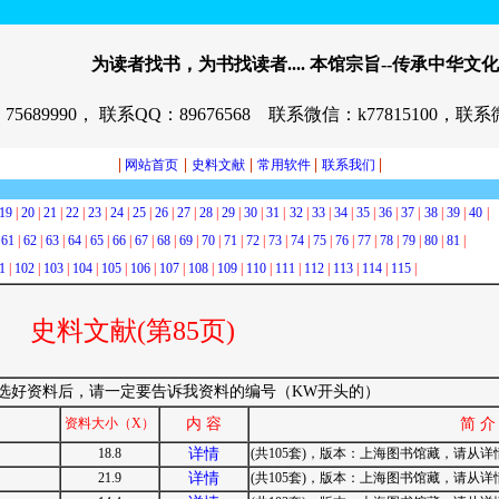
为读者找书，为书找读者....
本馆宗旨--传承中华文化
5689990， 联系QQ：89676568 联系微信：k77815100，联系微
|
|
|
|
|
网站首页
史料文献
常用软件
联系我们
19
|
20
|
21
|
22
|
23
|
24
|
25
|
26
|
27
|
28
|
29
|
30
|
31
|
32
|
33
|
34
|
35
|
36
|
37
|
38
|
39
|
40
|
|
61
|
62
|
63
|
64
|
65
|
66
|
67
|
68
|
69
|
70
|
71
|
72
|
73
|
74
|
75
|
76
|
77
|
78
|
79
|
80
|
81
|
1
|
102
|
103
|
104
|
105
|
106
|
107
|
108
|
109
|
110
|
111
|
112
|
113
|
114
|
115
|
史料文献(第85页)
选好资料后，请一定要告诉我资料的编号（KW开头的）
资料大小（X）
内 容
简 介
18.8
详情
(共105套)，版本：上海图书馆藏，请从详情进
21.9
详情
(共105套)，版本：上海图书馆藏，请从详情进