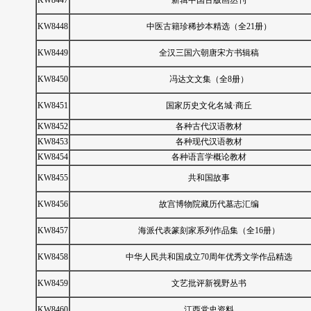
KW8447
新辑中国古版画丛刊
KW8448
中医古籍珍稀抄本精选（全21册）
KW8449
全汉三国六朝唐宋方书辑稿
KW8450
冯达文文集（全8册）
KW8451
国家历史文化名城·商丘
KW8452
各种古代汉语教材
KW8453
各种现代汉语教材
KW8454
各种语言学概论教材
KW8455
共和国故事
KW8456
故宫博物院藏历代墓志汇编
KW8457
海派代表篆刻家系列作品集（全16册）
KW8458
中华人民共和国成立70周年优秀文学作品精选
KW8459
文艺批评新视野丛书
KW8460
江西党史资料