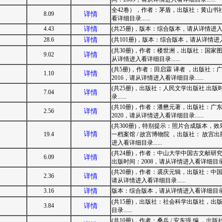
全42卷），作者：茅盾，出版社：黄山书社
8.09
详情
看详细目录......
4.43
详情
(共25册)，版本：综合版本，请从详情进入看详
28.6
详情
(共101册)，版本：综合版本，请从详情进入看
(共30册)，作者：楼世洲，出版社：国家图
9.02
详情
从详情进入看详细目录......
(共5册)，作者：田启霖 译者 ，出版社
1.10
详情
2016，请从详情进入看详细目录......
(共25册)，出版社：人民文学出版社.出版
7.04
详情
录......
(共10册)，作者：潘懋元著，出版社：
2.56
详情
2020，请从详情进入看详细目录......
(共300册)，特别提示：照片合成版本，
详情
19.4
一档案馆 / 故宫博物院 ，出版社： 故宫出
进入看详细目录......
(共24册)，作者：中山大学中国古文献
6.09
详情
出版时间：2008，请从详情进入看详细目录...
(共20册)，作者：裘庆元辑，出版社：中国
2.36
详情
请从详情进入看详细目录......
3.16
详情
版本：综合版本，请从详情进入看详细目录...
(共15册)，出版社：社会科学出版社，出版
3.84
详情
目录......
(共10册)，作者：桑兵 / 安东强 编 ，