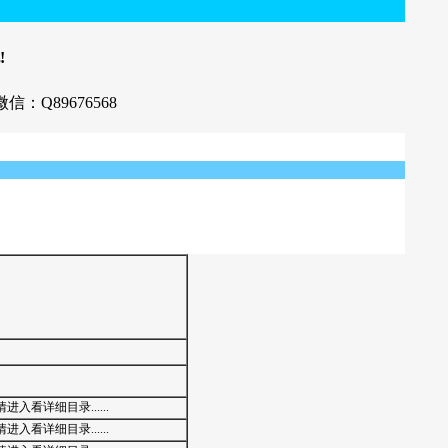
!
信：Q89676568
入看详细目录......
入看详细目录......