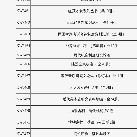
KW8461
红颜才女系列丛书（共10册）
KW8462
近现代史料笔记丛刊（全10册）
KW8463
民国时期考试考评制度资料汇编（全5册）
KW8464
丝路物语书系 （第01辑）全10册
KW8465
历代职官制度研究论著
KW8466
陆游全集校注（ 全20册）
KW8467
宋代音乐研究文论集（修订本）全11册
KW8468
大明风云系列丛书（全8册）
KW8469
近代美术史研究资料续编（全54册）
KW8470
满铁密档，满铁机构 第1卷
KW8471
满铁密档，满铁与劳工 第2辑
KW8472
满铁密档，满铁与移民