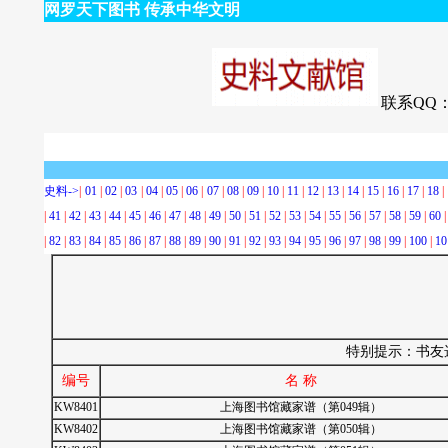
网罗天下图书 传承中华文明
联系QQ：7
史料->
|
01
|
02
|
03
|
04
|
05
|
06
|
07
|
08
|
09
|
10
|
11
|
12
|
13
|
14
|
15
|
16
|
17
|
18
|
|
41
|
42
|
43
|
44
|
45
|
46
|
47
|
48
|
49
|
50
|
51
|
52
|
53
|
54
|
55
|
56
|
57
|
58
|
59
|
60
|
82
|
83
|
84
|
85
|
86
|
87
|
88
|
89
|
90
|
91
|
92
|
93
|
94
|
95
|
96
|
97
|
98
|
99
|
100
|
10
特别提示：书友
编号
名 称
KW8401
上海图书馆藏家谱（第049辑）
KW8402
上海图书馆藏家谱（第050辑）