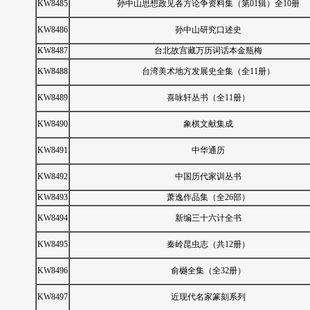
KW8485
孙中山思想政见各方论争资料集（第01辑）全10册
KW8486
孙中山研究口述史
KW8487
台北故宫藏万历词话本金瓶梅
KW8488
台湾美术地方发展史全集（全11册）
KW8489
喜咏轩丛书（全11册）
KW8490
象棋文献集成
KW8491
中华通历
KW8492
中国历代家训丛书
KW8493
萧逸作品集（全26部）
KW8494
新编三十六计全书
KW8495
秦岭昆虫志（共12册）
KW8496
俞樾全集（全32册）
KW8497
近现代名家篆刻系列