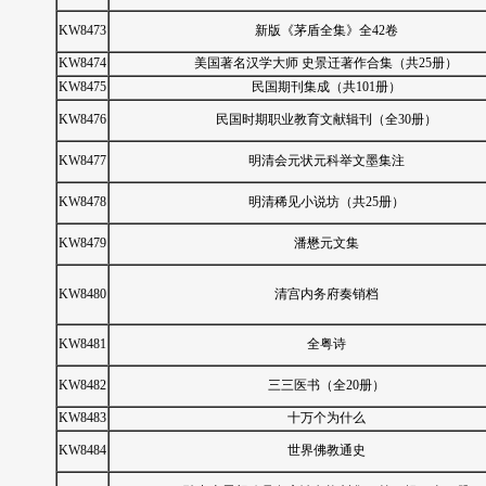
KW8473
新版《茅盾全集》全42卷
KW8474
美国著名汉学大师 史景迁著作合集（共25册）
KW8475
民国期刊集成（共101册）
KW8476
民国时期职业教育文献辑刊（全30册）
KW8477
明清会元状元科举文墨集注
KW8478
明清稀见小说坊（共25册）
KW8479
潘懋元文集
KW8480
清宫内务府奏销档
KW8481
全粤诗
KW8482
三三医书（全20册）
KW8483
十万个为什么
KW8484
世界佛教通史