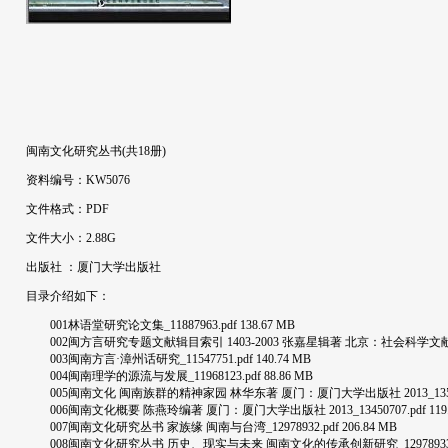
闽南文化研究丛书(共18册)
资料编号：KW5076
文件格式：PDF
文件大小：2.88G
出版社 ：厦门大学出版社
目录介绍如下：
001林语堂研究论文集_11887963.pdf 138.67 MB
002闽方言研究专题文献辑目索引 1403-2003 张嘉星辑著 北京：社会科学文献出版社 200
003闽南方言·漳州话研究_11547751.pdf 140.74 MB
004闽南理学的源流与发展_11968123.pdf 88.86 MB
005闽南文化 闽南族群的精神家园 林华东著 厦门：厦门大学出版社 2013_13513195.
006闽南文化概要 陈燕玲编著 厦门：厦门大学出版社 2013_13450707.pdf 119.
007闽南文化研究丛书 家族缘 闽南与台湾_12978932.pdf 206.84 MB
008闽南文化研究丛书 历史、现实与未来 闽南文化的传承创新研究_12978933.pdf 