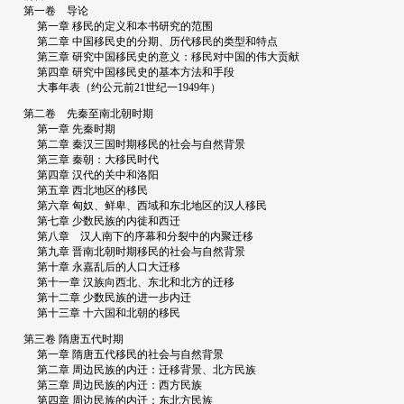
第一卷 导论
第一章 移民的定义和本书研究的范围
第二章 中国移民史的分期、历代移民的类型和特点
第三章 研究中国移民史的意义：移民对中国的伟大贡献
第四章 研究中国移民史的基本方法和手段
大事年表（约公元前21世纪一1949年）
第二卷 先秦至南北朝时期
第一章 先秦时期
第二章 秦汉三国时期移民的社会与自然背景
第三章 秦朝：大移民时代
第四章 汉代的关中和洛阳
第五章 西北地区的移民
第六章 匈奴、鲜卑、西域和东北地区的汉人移民
第七章 少数民族的内徙和西迁
第八章 汉人南下的序幕和分裂中的内聚迁移
第九章 晋南北朝时期移民的社会与自然背景
第十章 永嘉乱后的人口大迁移
第十一章 汉族向西北、东北和北方的迁移
第十二章 少数民族的进一步内迁
第十三章 十六国和北朝的移民
第三卷 隋唐五代时期
第一章 隋唐五代移民的社会与自然背景
第二章 周边民族的内迁：迁移背景、北方民族
第三章 周边民族的内迁：西方民族
第四章 周边民族的内迁：东北方民族