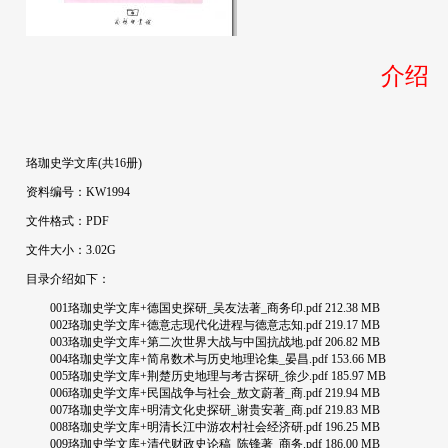
介绍
珞珈史学文库(共16册)
资料编号：KW1994
文件格式：PDF
文件大小：3.02G
目录介绍如下：
001珞珈史学文库+德国史探研_吴友法著_商务印.pdf 212.38 MB
002珞珈史学文库+德意志现代化进程与德意志知.pdf 219.17 MB
003珞珈史学文库+第二次世界大战与中国抗战地.pdf 206.82 MB
004珞珈史学文库+简帛数术与历史地理论集_晏昌.pdf 153.66 MB
005珞珈史学文库+荆楚历史地理与考古探研_徐少.pdf 185.97 MB
006珞珈史学文库+民国战争与社会_敖文蔚著_商.pdf 219.94 MB
007珞珈史学文库+明清文化史探研_谢贵安著_商.pdf 219.83 MB
008珞珈史学文库+明清长江中游农村社会经济研.pdf 196.25 MB
009珞珈史学文库+清代财政史论稿_陈锋著_商务.pdf 186.00 MB