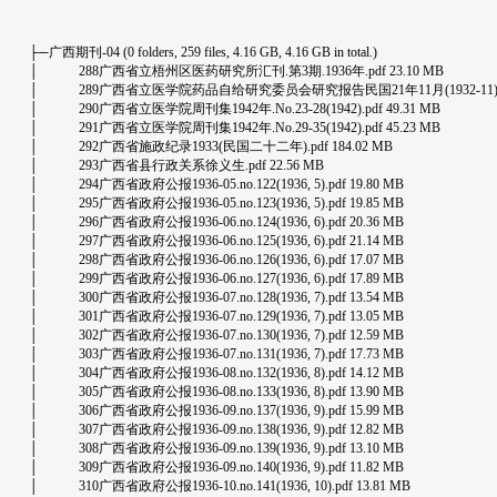
├─广西期刊-04 (0 folders, 259 files, 4.16 GB, 4.16 GB in total.)
│ 288广西省立梧州区医药研究所汇刊.第3期.1936年.pdf 23.10 MB
│ 289广西省立医学院药品自给研究委员会研究报告民国21年11月(1932-11).No.2(19
│ 290广西省立医学院周刊集1942年.No.23-28(1942).pdf 49.31 MB
│ 291广西省立医学院周刊集1942年.No.29-35(1942).pdf 45.23 MB
│ 292广西省施政纪录1933(民国二十二年).pdf 184.02 MB
│ 293广西省县行政关系徐义生.pdf 22.56 MB
│ 294广西省政府公报1936-05.no.122(1936, 5).pdf 19.80 MB
│ 295广西省政府公报1936-05.no.123(1936, 5).pdf 19.85 MB
│ 296广西省政府公报1936-06.no.124(1936, 6).pdf 20.36 MB
│ 297广西省政府公报1936-06.no.125(1936, 6).pdf 21.14 MB
│ 298广西省政府公报1936-06.no.126(1936, 6).pdf 17.07 MB
│ 299广西省政府公报1936-06.no.127(1936, 6).pdf 17.89 MB
│ 300广西省政府公报1936-07.no.128(1936, 7).pdf 13.54 MB
│ 301广西省政府公报1936-07.no.129(1936, 7).pdf 13.05 MB
│ 302广西省政府公报1936-07.no.130(1936, 7).pdf 12.59 MB
│ 303广西省政府公报1936-07.no.131(1936, 7).pdf 17.73 MB
│ 304广西省政府公报1936-08.no.132(1936, 8).pdf 14.12 MB
│ 305广西省政府公报1936-08.no.133(1936, 8).pdf 13.90 MB
│ 306广西省政府公报1936-09.no.137(1936, 9).pdf 15.99 MB
│ 307广西省政府公报1936-09.no.138(1936, 9).pdf 12.82 MB
│ 308广西省政府公报1936-09.no.139(1936, 9).pdf 13.10 MB
│ 309广西省政府公报1936-09.no.140(1936, 9).pdf 11.82 MB
│ 310广西省政府公报1936-10.no.141(1936, 10).pdf 13.81 MB