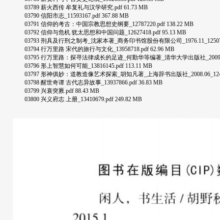
03789 薪火西传 牟复礼与汉学研究.pdf 61.73 MB
03790 信阳市志_11593167.pdf 367.88 MB
03791 信仰的考古：中国宗教思想史纲要_12787220.pdf 138.22 MB
03792 信仰与危机 犹太思想和中国问题_12627418.pdf 95.13 MB
03793 刑具及行刑之制考_沈家本著_商务印书馆股份有限公司_1976.11_12507319_P9
03794 行万里路 宋代的旅行与文化_13958718.pdf 62.96 MB
03795 行万里路：探寻法律成长的足迹_何勤华等编著_清华大学出版社_2009.05_12283
03796 形上智慧如何可能_13816145.pdf 113.11 MB
03797 形神俱妙：道教造像艺术探索_胡知凡著_上海辞书出版社_2008.06_12433691_P
03798 醒世奇谭 古代志异故事_13937866.pdf 36.83 MB
03799 兴衰突厥.pdf 88.43 MB
03800 兴义府志 上册_13410679.pdf 249.82 MB