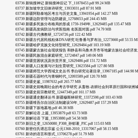
03736 新辑搜神记 新辑搜神后记 下_11878453.pdf 99.24 MB
03737 新加坡华文旧体诗研究_13933031.pdf 87.91 MB
03738 新疆阿勒泰地区考古与历史文集_13941954.pdf 142.27 MB
03739 新疆边防管理与边防建设_12768653.pdf 244.45 MB
03740 新疆多民族分布格局的形成 1759-1949年_12629485.pdf 135.47 MB
03741 新疆高发病防治与求医指南 名医面对面.pdf 74.79 MB
03742 新疆古代佛教研_12724726.pdf 122.42 MB
03743 新疆古代居民线粒体DNA研究 吐鲁番与罗布泊_12273660.pdf 53.55 M
03744 新疆哈萨克族文化转型研究_12629484.pdf 103.19 MB
03745 新疆蒙古族社会现状报告 和静县和乌鲁木齐市等地蒙古族社会经济发展的调查与分析
03746 新疆民族混合家庭研究_12724847.pdf 149.06 MB
03747 新疆贫困状况及扶贫开发_12629486.pdf 151.72 MB
03748 新疆人口发展与计划生育研究_13623584.pdf 127.80 MB
03749 新疆师范大学西域文史丛书 李白研究论著目录_13967185.pdf 144.90 
03750 新疆石器时代与青铜时代_12093589.pdf 120.70 MB
03751 新疆史鉴_11987632.pdf 265.77 MB
03752 新疆史前晚期社会的考古学研究 从畜牧-农耕社会到草原行国和绿洲城郭国家.p
03753 新疆史前宗教研究_12447349.pdf 161.17 MB
03754 新疆通史翻译丛书 新疆穆斯林研究_13372598.pdf 103.43 MB
03755 新疆维吾尔自治区法制建设50年_12629487.pdf 157.29 MB
03756 新疆下坂地墓地.pdf 46.38 MB
03757 新解论语 上篇_13953879.pdf 63.73 MB
03758 新解论语 下篇_13953880.pdf 54.58 MB
03759 新旧之变_12650080_P308_孙郁著_PIC.pdf 115.03 MB
03760 新密任氏谱志宗鉴 公元1368-2010_13317067.pdf 58.15 MB
03761 新诗的语言和形式_13706278.pdf 51.79 MB