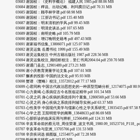
03683 谢国桢：《史料学概论》 福建人民 1985.pdf 88.06 MB
03684 谢国桢：稗说、出劫记略、利玛窦日记.pdf 70.31 MB
03685 谢国桢：顾亭林学谱.pdf 68.98 MB
03686 谢国桢：江浙访书记.pdf 135.40 MB
03687 谢国桢：明末清初的学风.pdf 99.45 MB
03688 谢国桢：明清史谈丛.pdf 107.65 MB
03689 谢国桢：南明史略.pdf 105.79 MB
03690 谢国桢：增订晚明史籍考.pdf 497.43 MB
03691 谢家福书信集_13806071.pdf 125.07 MB
03692 谢灵运集 岳麓书社 1999.pdf 155.49 MB
03693 谢灵运集校注 中州古籍出版社 1987.pdf 228.56 MB
03694 谢灵运集校注_顾绍析校注，里仁书局2004.04.pdf 259.70 MB
03695 谢通门县志_12901489.pdf 273.21 MB
03696 谢小庆教育测量学论文集.pdf 107.61 MB
03697 獬豸的投影 中国的法文化.pdf 95.93 MB
03698 蟹谱 《蟹略》校注_13572012.pdf 77.17 MB
03699 心君同构 中国古代政治思想史的一种原型范畴分析_12174075.pdf 80.9
03700 心力衰竭 心系病症古今名医临证精华.pdf 101.54 MB
03701 心灵之药 身心疾病的系统排列个案集_12800569.pdf 53.66 MB
03702 心灵之药 身心疾病之系统排列辅导实例.pdf 63.37 MB
03703 心性美学 中国现代美学与儒家心性之学关系研究_13935435.pdf 97.58 
03704 心学之思 王阳明哲学的阐释_13848633.pdf 86.69 MB
03705 心脏听诊的临床应用与辨析_12566498.pdf 124.31 MB
03706 辛亥革命前的蔡元培_周佳荣著_波文书局_1980.09_10523716_P118_.pdf 
03707 辛亥革命与亚洲_13705766.pdf 131.53 MB
03708 辛弃疾词选 插图版_12554075.pdf 72.28 MB
03709 忻州考古研究.pdf 103.85 MB