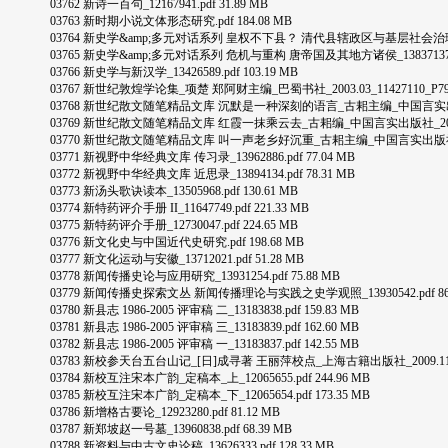
03762 新诗一百句_12167941.pdf 31.89 MB
03763 新时期小说文体形态研究.pdf 184.08 MB
03764 新史学&amp;多元对话系列 皇权不下县？ 清代县辖政区与基层社会治理_138496
03765 新史学&amp;多元对话系列 危机与重构 唐帝国及其地方诸侯_13837137.pdf
03766 新史学与新汉学_13426589.pdf 103.19 MB
03767 新世纪敦煌学论集_项楚 郑阿财主编_巴蜀书社_2003.03_11427110_P792_.p
03768 新世纪散文随笔精品文库 沉默是一种深刻的语言_古耜主编_中国言实出版社_2013.0
03769 新世纪散文随笔精品文库 红霞一抹乘云去_古耜编_中国言实出版社_2013.01_132
03770 新世纪散文随笔精品文库 叫一声老乡好沉重_古耜主编_中国言实出版社_2013.01_
03771 新视野中华经典文库 传习录_13962886.pdf 77.04 MB
03772 新视野中华经典文库 近思录_13894134.pdf 78.31 MB
03773 新汤头歌诀读本_13505968.pdf 130.61 MB
03774 新特药评介手册 II_11647749.pdf 221.33 MB
03775 新特药评介手册_12730047.pdf 224.65 MB
03776 新文化史与中国近代史研究.pdf 198.68 MB
03777 新文化运动与安徽_13712021.pdf 51.28 MB
03778 新闻传播史论与应用研究_13931254.pdf 75.88 MB
03779 新闻传播史探索文丛 新闻传播理论与实践之史学观照_13930542.pdf 86.
03780 新县志 1986-2005 评审稿 二_13183838.pdf 159.83 MB
03781 新县志 1986-2005 评审稿 三_13183839.pdf 162.60 MB
03782 新县志 1986-2005 评审稿 一_13183837.pdf 142.55 MB
03783 新校参天台五台山记_[日]成寻著 王丽萍校点_上海古籍出版社_2009.11_124311
03784 新校互注宋本广韵_定稿本_上_12065655.pdf 244.96 MB
03785 新校互注宋本广韵_定稿本_下_12065654.pdf 173.35 MB
03786 新增格古要论_12923280.pdf 81.12 MB
03787 新郑坡赵一号墓_13960838.pdf 68.39 MB
03788 新资料与中古文史论稿_13626333.pdf 128.33 MB