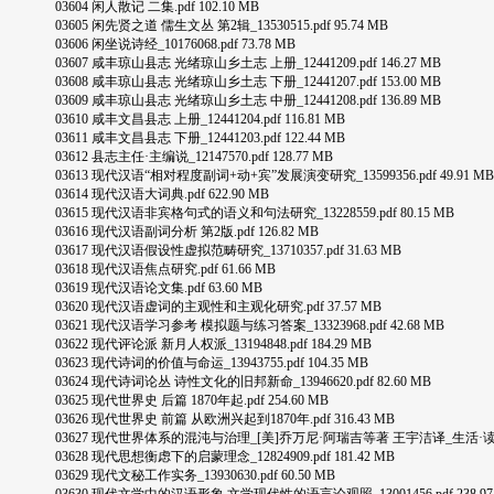
03604 闲人散记 二集.pdf 102.10 MB
03605 闲先贤之道 儒生文丛 第2辑_13530515.pdf 95.74 MB
03606 闲坐说诗经_10176068.pdf 73.78 MB
03607 咸丰琼山县志 光绪琼山乡土志 上册_12441209.pdf 146.27 MB
03608 咸丰琼山县志 光绪琼山乡土志 下册_12441207.pdf 153.00 MB
03609 咸丰琼山县志 光绪琼山乡土志 中册_12441208.pdf 136.89 MB
03610 咸丰文昌县志 上册_12441204.pdf 116.81 MB
03611 咸丰文昌县志 下册_12441203.pdf 122.44 MB
03612 县志主任·主编说_12147570.pdf 128.77 MB
03613 现代汉语“相对程度副词+动+宾”发展演变研究_13599356.pdf 49.91 MB
03614 现代汉语大词典.pdf 622.90 MB
03615 现代汉语非宾格句式的语义和句法研究_13228559.pdf 80.15 MB
03616 现代汉语副词分析 第2版.pdf 126.82 MB
03617 现代汉语假设性虚拟范畴研究_13710357.pdf 31.63 MB
03618 现代汉语焦点研究.pdf 61.66 MB
03619 现代汉语论文集.pdf 63.60 MB
03620 现代汉语虚词的主观性和主观化研究.pdf 37.57 MB
03621 现代汉语学习参考 模拟题与练习答案_13323968.pdf 42.68 MB
03622 现代评论派 新月人权派_13194848.pdf 184.29 MB
03623 现代诗词的价值与命运_13943755.pdf 104.35 MB
03624 现代诗词论丛 诗性文化的旧邦新命_13946620.pdf 82.60 MB
03625 现代世界史 后篇 1870年起.pdf 254.60 MB
03626 现代世界史 前篇 从欧洲兴起到1870年.pdf 316.43 MB
03627 现代世界体系的混沌与治理_[美]乔万尼·阿瑞吉等著 王宇洁译_生活·读书·新知三联书店_
03628 现代思想衡虑下的启蒙理念_12824909.pdf 181.42 MB
03629 现代文秘工作实务_13930630.pdf 60.50 MB