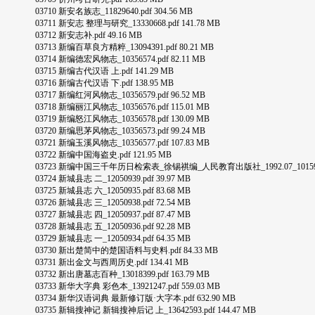
03710 新安名族志_11829640.pdf 304.56 MB
03711 新安志 整理与研究_13330668.pdf 141.78 MB
03712 新安志补.pdf 49.16 MB
03713 新编百草良方精粹_13094391.pdf 80.21 MB
03714 新编德宏风物志_10356574.pdf 82.11 MB
03715 新编古代汉语 上.pdf 141.29 MB
03716 新编古代汉语 下.pdf 138.95 MB
03717 新编红河风物志_10356579.pdf 96.52 MB
03718 新编丽江风物志_10356576.pdf 115.01 MB
03719 新编怒江风物志_10356578.pdf 130.09 MB
03720 新编思茅风物志_10356573.pdf 99.24 MB
03721 新编玉溪风物志_10356577.pdf 107.83 MB
03722 新编中国海盗史.pdf 121.95 MB
03723 新编中国三千年历日检索表_徐锡祺编_人民教育出版社_1992.07_10159353_P3
03724 新城县志 二_12050939.pdf 39.97 MB
03725 新城县志 六_12050935.pdf 83.68 MB
03726 新城县志 三_12050938.pdf 72.54 MB
03727 新城县志 四_12050937.pdf 87.47 MB
03728 新城县志 五_12050936.pdf 92.28 MB
03729 新城县志 一_12050934.pdf 64.35 MB
03730 新出楚简中的楚国语料与史料.pdf 84.33 MB
03731 新出金文与西周历史.pdf 134.41 MB
03732 新出唐墓志百种_13018399.pdf 163.79 MB
03733 新华大字典 彩色本_13921247.pdf 559.03 MB
03734 新华汉语词典 最新修订版·大字本.pdf 632.90 MB
03735 新辑搜神记 新辑搜神后记 上_13642593.pdf 144.47 MB