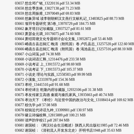
03657 想念邓广铭_13220116.pdf 53.34 MB
03658 想念季羡林_13027138.pdf 71.23 MB
03659 想念周振甫_12970049.pdf 69.83 MB
03660 想象异域 读李朝朝鲜汉文燕行文献札记_13483825.pdf 88.73 MB
03661 项羽专题研究 第5卷_13970729.pdf 184.75 MB
03662 象牙塔日记珍藏版_13937527.pdf 81.61 MB
03663 萧瑟金元调_10176075.pdf 74.60 MB
03664 萧绍荷塘文化专题研讨会论文集_13952872.pdf 53.46 MB
03665 崤函古县志辑汇 晚清（附民国）卷 卢氏县志_13257520.pdf 122.60 MB
03666 崤函古县志辑汇 晚清（附民国）卷 渑池县志_13257516.pdf 88.10 MB
03667 小山词笺.pdf 74.38 MB
03668 小说词语汇释_12314476.pdf 233.58 MB
03669 小说考证 上_13915572.pdf 98.69 MB
03670 小说考证 下_13915573.pdf 105.37 MB
03671 小说史 理论与实践_12558583.pdf 99.99 MB
03672 小溪集_12333978.pdf 154.36 MB
03673 孝经_13441510.pdf 91.68 MB
03674 孝经译注 乾隆内府珍藏版_12932106.pdf 31.38 MB
03675 孝友传家立高德 秦观与秦氏家风_13935663.pdf 40.74 MB
03676 孝治天下 《孝经》与近世中国的政治与文化_13108414.pdf 169.62 MB
03677 校仇学.pdf 57.08 MB
03678 校辑近代诗话九种_13399901.pdf 130.97 MB
03679 啸云诗编校释_12815889.pdf 100.21 MB
03680 谐声韵学校订.pdf 287.84 MB
03681 谢国桢：《两汉社会生活概述》陕西人民出版社1985.pdf 72.46 MB
03682 谢国桢：《清初流人开发东北史》开明书店1948.pdf 35.63 MB