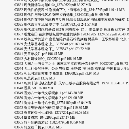
03630 现代文学中的汉语形象 文学现代性的语言论观照_13001456.pdf 238.97
03631 现代新儒学与船山学_13749620.pdf 88.27 MB
03632 现代性的姿容 性别视角下的上海都市文化_13445745.pdf 149.41 MB
03633 现代性与当代艺术 张三夕自选集_13349553.pdf 94.69 MB
03634 现代性在中国的建构与反思 晚清天朝观念的消解和主权观念的确立_13714723
03635 现代语言学流派 增订本_13397783.pdf 241.57 MB
03636 现代政治思想的基础 第2卷 宗教改革_昆丁·史金纳著 奚瑞森 亚方译_左岸文化_2004.
03637 现龙在田 在康桥耕耘儒学论述的抉择 1983-1985_13248512.pdf 90.48 
03638 线条艺术的遗产 唐乾陵陪葬墓石椁线刻画 樊英峰，王双怀编著 北京：文物出版社
03639 宪法学基本理论 上_13875548.pdf 169.14 MB
03640 宪法学基本理论 下_13875547.pdf 179.72 MB
03641 宪章录校注.pdf 196.45 MB
03642 乡村建设理论_13002504.pdf 168.46 MB
03643 乡国之士与天下之士_宋末元初江西抚州儒士研究_96037007.pdf 93.73
03644 乡土社会的秩序、公正与权威_王铭铭 [英]王斯福主编_中国政法大学出版社_1997.12
03645 相见时难别亦难 李商隐集_13930829.pdf 73.94 MB
03646 相思词.pdf 13.32 MB
03647 相宗十讲_慈航法师著_天华出版事业股份有限公司_1979_11354137_P301_.p
03648 香典.pdf 192.00 MB
03649 香港八十年代文学现象 1.pdf 143.30 MB
03650 香港八十年代文学现象 2.pdf 121.08 MB
03651 香港本土旅行八十载_13751180.pdf 46.04 MB
03652 香港粤语语法的研究 增订版.pdf 119.39 MB
03653 香雪词钞·小山诗馀_13727251.pdf 36.53 MB
03654 镶黄旗志_10452986.pdf 237.17 MB
03655 想不到的西游记_13828479.pdf 80.59 MB
03656 想念程千帆.pdf 60.26 MB