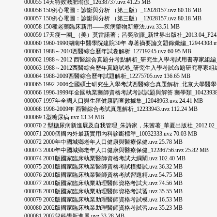
000055 14天特效減肥瑜伽_12638737.uvz 41.25 MB
000056 150例心電圖：診斷與分析 （第三版）_12028157.uvz 80.18 MB
000057 150例心電圖：診斷與分析 （第三版）_12028157.uvz 80.18 MB
000058 150種老藥臨床新用——疾病藥物新療法.uvz 33.51 MB
000059 17天瘦一圈_（美）莫雷諾著；呂奕欣譯_新世界出版社_2013.04_P242.uv
000060 1960-1990湖南中醫學院建院30年 專著摘要論文題錄彙編_12944308.uvz 
000061 1988～2010西醫綜合歷年試卷解析_12719245.uvz 60.95 MB
000062 1988～2012 西醫綜合真題分考點解析_研究生入學考試用書專家組編_人民衛生出
000063 1988～2012西醫綜合歷年真題試卷_研究生入學考試命題研究專家組編寫_中國醫
000064 1988-2009西醫綜合歷年試題解析_12275705.uvz 136.65 MB
000065 1992-2006全國碩士研究生入學考試西醫綜合真題解析_北京大學醫學部專家組
000066 1996-1999年全國執業藥師資格考試考試試題與解答 藥學類_10423938.uvz
000067 1997年全國人口與生殖健康調查數據集_12048963.uvz 24.41 MB
000068 1998-2009年 西醫綜合考試真題解析_12233943.uvz 112.24 MB
000069 1型糖尿病.uvz 13.34 MB
000070 2 型糖尿病新進展及自我管理_朱詩家，朱茜著_華夏出版社_2012.02_P269.
000071 2000個國內外最新實用內科診斷標準_10032333.uvz 70.03 MB
000072 2000年中國城鄉老年人口健康與醫療保健.uvz 25.78 MB
000073 2000年中國城鄉老年人口健康與醫療保健_12286756.uvz 25.82 MB
000074 2001版國家臨床執業醫師資格考試大綱闡.uvz 102.40 MB
000075 2001版國家臨床執業醫師資格考試模擬試.uvz 36.32 MB
000076 2001版國家臨床執業醫師資格考試習題精.uvz 54.75 MB
000077 2001版國家臨床執業助理醫師資格考試大.uvz 74.56 MB
000078 2001版國家臨床執業助理醫師資格考試習.uvz 35.55 MB
000079 2002版國家臨床執業助理醫師資格考試模.uvz 16.53 MB
000080 2002版國家臨床執業助理醫師資格考試習.uvz 35.23 MB
000081 2002兒科學新進展.uvz 33.28 MB