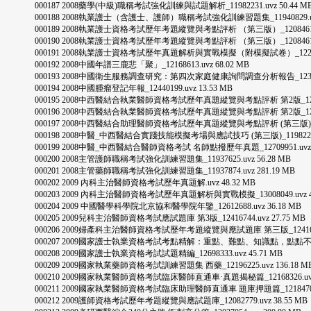
000187 2008藥學(中級)職稱考試強化訓練與試題解析_11982231.uvz 50.44 M
000188 2008執業護士（含護士、護師）職稱考試強化訓練習題集_11940829.uvz 
000189 2008執業護士資格考試歷年考題縱覽與考點評析 （第三版）_12084613.uv
000190 2008執業護士資格考試歷年考題縱覽與考點評析 （第三版）_12084613.uv
000191 2008執業護士資格考試歷年真題解析與實戰模擬（附模擬試卷）_12226515.
000192 2008中國年譜三鹿悲「聚」_12168613.uvz 68.02 MB
000193 2008中國衛生服務調查研究：第四次家庭健康詢問調查分析報告_12386079.
000194 2008中國腫瘤登記年報_12440199.uvz 13.53 MB
000195 2008中西醫結合執業醫師資格考試歷年真題縱覽與考點評析 第2版_12648454
000196 2008中西醫結合執業醫師資格考試歷年真題縱覽與考點評析 第2版_12648454
000197 2008中西醫結合助理醫師資格考試歷年真題縱覽與考點評析 (第三版)_119822
000198 2008中醫_中西醫結合實踐技能模擬考場與應試技巧 (第三版)_11982234.uv
000199 2008中醫_中西醫結合醫師資格考試 名師點撥歷年真題_12709951.uvz 3
000200 2008主管護師職稱考試強化訓練習題集_11937625.uvz 56.28 MB
000201 2008主管藥師職稱考試強化訓練習題集_11937874.uvz 281.19 MB
000202 2009 內科主治醫師資格考試歷年真題解.uvz 48.32 MB
000203 2009 內科主治醫師資格考試歷年真題解析與實戰模擬_13008049.uvz 48
000204 2009 中國醫學科學院北京協和醫學院年鑒_12612688.uvz 36.18 MB
000205 2009兒科主治醫師資格考試應試題庫 第3版_12416744.uvz 27.75 MB
000206 2009婦產科主治醫師資格考試歷年考題縱覽與應試題庫 第三版_12416748.u
000207 2009國家護士執業資格考試考點精解：重點、難點、知識點，點點不漏_12212
000208 2009國家護士執業資格考試試題精編_12698333.uvz 45.71 MB
000209 2009國家執業藥師資格考試訓練習題集 西藥_12196225.uvz 136.18 M
000210 2009國家執業醫師資格考試臨床醫師直通車·真題揭秘篇_12168326.uvz 1
000211 2009國家執業醫師資格考試臨床助理醫師直通車 題庫押題篇_12184705.uv
000212 2009護師資格考試歷年考題縱覽與應試題庫_12082779.uvz 38.55 MB