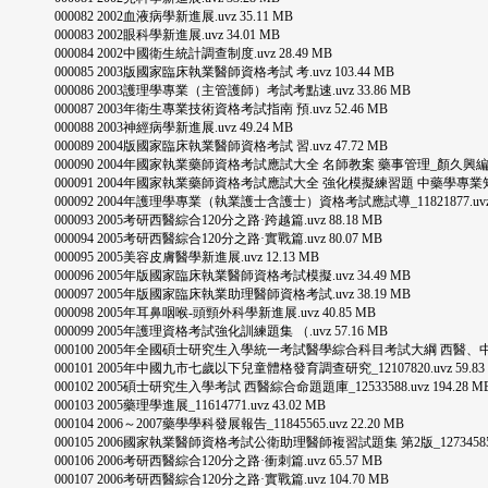
000082 2002血液病學新進展.uvz 35.11 MB
000083 2002眼科學新進展.uvz 34.01 MB
000084 2002中國衛生統計調查制度.uvz 28.49 MB
000085 2003版國家臨床執業醫師資格考試 考.uvz 103.44 MB
000086 2003護理學專業（主管護師）考試考點速.uvz 33.86 MB
000087 2003年衛生專業技術資格考試指南 預.uvz 52.46 MB
000088 2003神經病學新進展.uvz 49.24 MB
000089 2004版國家臨床執業醫師資格考試 習.uvz 47.72 MB
000090 2004年國家執業藥師資格考試應試大全 名師教案 藥事管理_顏久興編_中國人口出
000091 2004年國家執業藥師資格考試應試大全 強化模擬練習題 中藥學專業知識二_唐
000092 2004年護理學專業（執業護士含護士）資格考試應試導_11821877.uvz 4
000093 2005考研西醫綜合120分之路·跨越篇.uvz 88.18 MB
000094 2005考研西醫綜合120分之路·實戰篇.uvz 80.07 MB
000095 2005美容皮膚醫學新進展.uvz 12.13 MB
000096 2005年版國家臨床執業醫師資格考試模擬.uvz 34.49 MB
000097 2005年版國家臨床執業助理醫師資格考試.uvz 38.19 MB
000098 2005年耳鼻咽喉-頭頸外科學新進展.uvz 40.85 MB
000099 2005年護理資格考試強化訓練題集 （.uvz 57.16 MB
000100 2005年全國碩士研究生入學統一考試醫學綜合科目考試大綱 西醫、中醫_1199
000101 2005年中國九市七歲以下兒童體格發育調查研究_12107820.uvz 59.83
000102 2005碩士研究生入學考試 西醫綜合命題題庫_12533588.uvz 194.28 M
000103 2005藥理學進展_11614771.uvz 43.02 MB
000104 2006～2007藥學學科發展報告_11845565.uvz 22.20 MB
000105 2006國家執業醫師資格考試公衛助理醫師複習試題集 第2版_12734585.uvz
000106 2006考研西醫綜合120分之路·衝刺篇.uvz 65.57 MB
000107 2006考研西醫綜合120分之路·實戰篇.uvz 104.70 MB