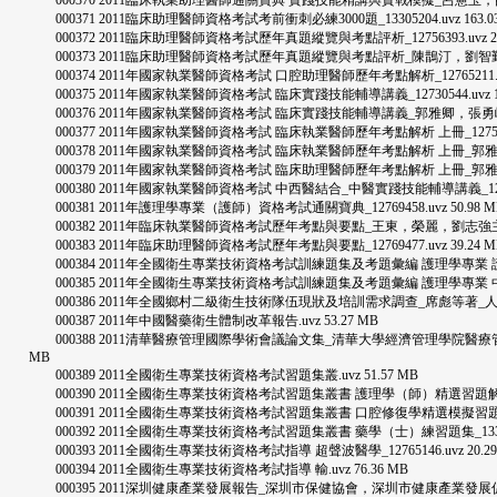
000370 2011臨床執業助理醫師通關寶典 實踐技能精講與實戰模擬_呂憲玉，薛佩軍主編_
000371 2011臨床助理醫師資格考試考前衝刺必練3000題_13305204.uvz 163.0
000372 2011臨床助理醫師資格考試歷年真題縱覽與考點評析_12756393.uvz 27.
000373 2011臨床助理醫師資格考試歷年真題縱覽與考點評析_陳鵲汀，劉智勤，朱惠學主
000374 2011年國家執業醫師資格考試 口腔助理醫師歷年考點解析_12765211.uvz 
000375 2011年國家執業醫師資格考試 臨床實踐技能輔導講義_12730544.uvz 15
000376 2011年國家執業醫師資格考試 臨床實踐技能輔導講義_郭雅卿，張勇峰主編_第四
000377 2011年國家執業醫師資格考試 臨床執業醫師歷年考點解析 上冊_12751911.
000378 2011年國家執業醫師資格考試 臨床執業醫師歷年考點解析 上冊_郭雅卿，王秀霞
000379 2011年國家執業醫師資格考試 臨床助理醫師歷年考點解析 上冊_郭雅卿，李凱主
000380 2011年國家執業醫師資格考試 中西醫結合_中醫實踐技能輔導講義_12725457
000381 2011年護理學專業（護師）資格考試通關寶典_12769458.uvz 50.98 M
000382 2011年臨床執業醫師資格考試歷年考點與要點_王東，榮麗，劉志強主編_化學工業
000383 2011年臨床助理醫師資格考試歷年考點與要點_12769477.uvz 39.24 M
000384 2011年全國衛生專業技術資格考試訓練題集及考題彙編 護理學專業 護師_1271
000385 2011年全國衛生專業技術資格考試訓練題集及考題彙編 護理學專業 中級 2011
000386 2011年全國鄉村二級衛生技術隊伍現狀及培訓需求調查_席彪等著_人民衛生出版社_
000387 2011年中國醫藥衛生體制改革報告.uvz 53.27 MB
000388 2011清華醫療管理國際學術會議論文集_清華大學經濟管理學院醫療管理研究
MB
000389 2011全國衛生專業技術資格考試習題集叢.uvz 51.57 MB
000390 2011全國衛生專業技術資格考試習題集叢書 護理學（師）精選習題解析_13542
000391 2011全國衛生專業技術資格考試習題集叢書 口腔修復學精選模擬習題集_13339
000392 2011全國衛生專業技術資格考試習題集叢書 藥學（士）練習題集_13339838
000393 2011全國衛生專業技術資格考試指導 超聲波醫學_12765146.uvz 20.29
000394 2011全國衛生專業技術資格考試指導 輸.uvz 76.36 MB
000395 2011深圳健康產業發展報告_深圳市保健協會，深圳市健康產業發展促進會編_中國