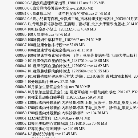
000029 0-3歲疾病護理專家指導_12801112.uvz 51.23 MB
000030 0-6歲常見病養護百科大全.uvz 259.86 MB
000031 0-6歲健康工程——致年輕父母的禮物.uvz 24.79 MB
000032 0-6歲小兒養育百科_朱愛娥主編_吉林科學技術出版社_2003年01月第1版_P48
000033 1)_母乳餵養培訓教程_王惠珊，曹彬著_北京大學醫學出版社_2014.03_P159
000034 1001個瘦身小貼士_12032323.uvz 45.69 MB
000035 100人體奧秘.uvz 43.76 MB
000036 100味貴細中藥材選用_11629867.uvz 24.52 MB
000037 100種健康食物排行榜.uvz 57.09 MB
000038 100種健康營養素完全指南.uvz 41.15 MB
000039 100種健康營養素完全指南_（美）莫瑞著 劉逸軒譯_汕頭大學出版社_2003年0
000040 101種降低高血壓的特傚法_12817510.uvz 63.08 MB
000041 101種降低高血脂的特傚法_12796232.uvz 44.62 MB
000042 101種戰勝糖尿病的特傚法_12795684.uvz 50.55 MB
000043 101種最省錢的健康生活方試_許願，ECHO編著_農村讀物出版社_2006年1月_
000044 10分鐘診斷手冊.uvz 27.31 MB
000045 10月懷胎生活宜忌全知道.uvz 76.89 MB
000046 10月懷胎生活宜忌全知道_翟建軍編著_中國紡織出版社_2012.07_P320.uv
000047 10種常見頑疾自療手冊_11925653.uvz 59.94 MB
000048 1200個國內外最新的 內科診斷標準 上卷_貝政平，舒懷編_寧夏人民出版社_P1
000049 1200個國內外最新的 內科診斷標準 下卷_貝政平，舒懷編_寧夏人民出版社_P1
000050 1200個國內外最新的 內科診斷標準.uvz 194.76 MB
000051 12320精選寶典_12140468.uvz 49.41 MB
000052 12導同步動態心電圖解讀_11716810.uvz 70.40 MB
000053 12導同步心電圖圖譜.uvz 249.69 MB
000054 1-3歲幼兒的哺養.uvz 12.45 MB