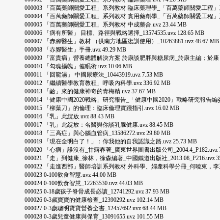
000003 「百萬藥師關愛工程」系列教材 臨床藥理學_「百萬藥師關愛工程」系列教材編
000004 「百萬藥師關愛工程」系列教材 實用藥劑學_「百萬藥師關愛工程」系列教材編
000005 「百萬藥師關愛工程」系列教材 中成藥合.uvz 23.44 MB
000006 「病有所醫」 目標、路徑與戰略選擇_13574535.uvz 128.65 MB
000007 「赤腳醫生」教材 （供南方地區復訓使用）_10263881.uvz 48.67 MB
000008 「赤腳醫生」手冊.uvz 49.29 MB
000009 「富貴病」營養總體解決方案 於康談肥胖與糖尿病_於康主編；於康，豐麗莉，王
000010 「勾魂攝魄」催眠術.uvz 10.06 MB
000011 「回龍湯」 中國尿療法_10443919.uvz 7.53 MB
000012 「繼續醫學教育教程」呼吸內科學.uvz 336.92 MB
000013 「鹼」來的健康神奇的青梅精.uvz 37.67 MB
000014 「健康中國2020戰略」研究報告_「健康中國2020」戰略研究報告編委會主編_人
000015 「柳葉刀」的倫理：臨床倫理實踐指引.uvz 16.02 MB
000016 「乳」此綻放.uvz 88.43 MB
000017 「乳」此綻放：名醫與你談乳腺健康.uvz 88.45 MB
000018 「三高症」與心腦血管病_13586272.uvz 29.80 MB
000019 「現在全明白了！」：你我他的自我認識之路.uvz 25.73 MB
000020 「心病」誰沒有_甘露春著_廣東世界圖書出版公司_2004.4_P182.uvz 79
000021 「走」到健康_徐林，徐森編著_中國鐵道出版社_2013.08_P216.uvz 35.
000022 「走進西部」醫師培訓系列教材 外科學、婦產科學分冊_何曉東，李玉民，王志平
000023 0-100飲食智慧.uvz 44.00 MB
000024 0-100飲食智慧_12263530.uvz 44.03 MB
000025 0-18歲孩子脊骨成長必讀_12741292.uvz 37.93 MB
000026 0-3歲寶寶的健康檢查_12390292.uvz 102.14 MB
000027 0-3歲聰明寶寶營養全書_12457692.uvz 68.44 MB
000028 0-3歲兒童健康與保育_13091655.uvz 101.55 MB