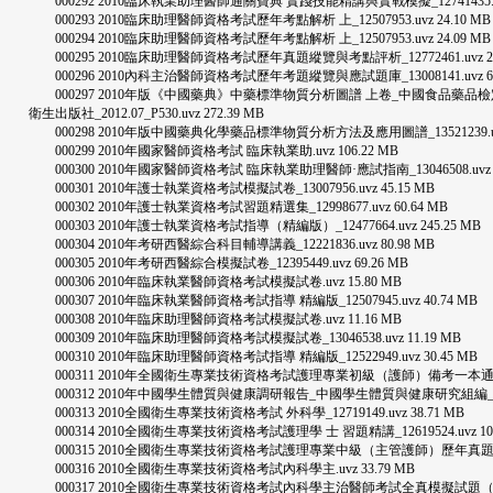
000292 2010臨床執業助理醫師通關寶典 實踐技能精講與實戰模擬_12741435.uvz
000293 2010臨床助理醫師資格考試歷年考點解析 上_12507953.uvz 24.10 MB
000294 2010臨床助理醫師資格考試歷年考點解析 上_12507953.uvz 24.09 MB
000295 2010臨床助理醫師資格考試歷年真題縱覽與考點評析_12772461.uvz 28.
000296 2010內科主治醫師資格考試歷年考題縱覽與應試題庫_13008141.uvz 65.
000297 2010年版《中國藥典》中藥標準物質分析圖譜 上卷_中國食品
衛生出版社_2012.07_P530.uvz 272.39 MB
000298 2010年版中國藥典化學藥品標準物質分析方法及應用圖譜_13521239.uvz 
000299 2010年國家醫師資格考試 臨床執業助.uvz 106.22 MB
000300 2010年國家醫師資格考試 臨床執業助理醫師·應試指南_13046508.uvz 10
000301 2010年護士執業資格考試模擬試卷_13007956.uvz 45.15 MB
000302 2010年護士執業資格考試習題精選集_12998677.uvz 60.64 MB
000303 2010年護士執業資格考試指導（精編版）_12477664.uvz 245.25 MB
000304 2010年考研西醫綜合科目輔導講義_12221836.uvz 80.98 MB
000305 2010年考研西醫綜合模擬試卷_12395449.uvz 69.26 MB
000306 2010年臨床執業醫師資格考試模擬試卷.uvz 15.80 MB
000307 2010年臨床執業醫師資格考試指導 精編版_12507945.uvz 40.74 MB
000308 2010年臨床助理醫師資格考試模擬試卷.uvz 11.16 MB
000309 2010年臨床助理醫師資格考試模擬試卷_13046538.uvz 11.19 MB
000310 2010年臨床助理醫師資格考試指導 精編版_12522949.uvz 30.45 MB
000311 2010年全國衛生專業技術資格考試護理專業初級（護師）備考一本通_1247773
000312 2010年中國學生體質與健康調研報告_中國學生體質與健康研究組編_高等教育出
000313 2010全國衛生專業技術資格考試 外科學_12719149.uvz 38.71 MB
000314 2010全國衛生專業技術資格考試護理學 士 習題精講_12619524.uvz 10.
000315 2010全國衛生專業技術資格考試護理專業中級（主管護師）歷年真題解評+實戰模
000316 2010全國衛生專業技術資格考試內科學主.uvz 33.79 MB
000317 2010全國衛生專業技術資格考試內科學主治醫師考試全真模擬試題（含真題選編）