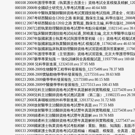
000108 2006年護理學專業（執業護士含護士）資格考試全直模擬及精解_12056671.
000109 2006年全國碩士研究生入學考試用書.uvz 40.64 MB
000110 2006年中醫執業醫師醫師資格考試實踐技能考試指南_譚達全，何清湖主編_中國中
000111 2007考研西醫綜合120分之路 衝刺篇_魏保生主編_科學出版社_2006年3月_P5
000112 2007考研西醫綜合120分之路 實戰篇_魏保生主編_科學出版社_2006年3月_P6
000113 2007口腔執業助理醫師資格考試歷年考點分級精解_11821141.uvz 39.6
000114 2007臨床醫師實踐技能考試站站通_郭曉蕙主編_北京大學醫學出版社_2005.3_
000115 2007年版國家護士執業考試與護理專業初級（士）資格考試 模擬試卷_117675
000116 2007年版國家臨床執業醫師資格考試 模擬試卷_11766248.uvz 46.63 
000117 2007年版國家臨床執業助理醫師資格考試習題精選與答案解析_11766499.u
000118 2007年護理學專業（主管護師）資格考試習題集_北京大學護理學院編_北京大學醫
000119 2007藥學專業知識 一 強化訓練與全真模擬試題_11937799.uvz 169.68
000120 2008 兒科學新進展_12324518.uvz 37.95 MB
000121 2008-2009生物醫學工程學科發展報告_12175499.uvz 78.37 MB
000122 2008-2009實驗動物學學科發展報告_12175516.uvz 39.63 MB
000123 2008-2009藥學學科發展報告_12175500.uvz 80.15 MB
000124 2008-2009中醫藥學學科發展報告_12175513.uvz 100.43 MB
000125 2008兒科主治醫師資格考試歷年真題解析與實戰模擬_12275439.uvz 32.
000126 2008兒科主治醫師資格考試應試題庫 （第二版）_11982235.uvz 26.59
000127 2008耳鼻咽喉頭頸外科學新進展_12013732.uvz 31.72 MB
000128 2008放射醫學主治醫師資格考試歷年真題.uvz 77.55 MB
000129 2008放射醫學主治醫師資格考試歷年真題與實戰模擬_12275438.uvz 77.
000130 2008婦產科主治醫師資格考試歷年真題解.uvz 19.76 MB
000131 2008婦產科主治醫師資格考試歷年真題解析與實戰模擬_12275437.uvz 1
000132 2008國家護士執業資格考試考點精解：重點、難點、知識點，點點不漏_12032
000133 2008國家護士執業資格考試試題精編：精編題、模擬題、全真題，題題全備_120