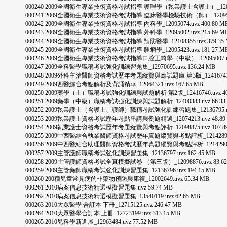
000240 2009全國衛生專業技術資格考試指導 護理學（執業護士含護士）_12095008.
000241 2009全國衛生專業技術資格考試指導 臨床醫學檢驗技術（師）_12095417.u
000242 2009全國衛生專業技術資格考試指導 內科學_12095074.uvz 400.80 M
000243 2009全國衛生專業技術資格考試指導 外科學_12095002.uvz 215.69 M
000244 2009全國衛生專業技術資格考試指導 預防醫學_12108355.uvz 379.35 
000245 2009全國衛生專業技術資格考試指導 腫瘤學_12095423.uvz 181.27 M
000246 2009全國衛生專業技術資格考試指導口腔正畸學（中級）_12095007.uvz 
000247 2009全科醫學職稱考試強化訓練習題集_12970695.uvz 136.24 MB
000248 2009外科主治醫師資格考試歷年考題縱覽與應試題庫 第3版_12416747.uvz
000249 2009西醫綜合考點解析及背誦精華_12064321.uvz 167.65 MB
000250 2009藥學（士）職稱考試強化訓練與試題解析 第2版_12416746.uvz 40.
000251 2009藥學（中級）職稱考試強化訓練與試題解析_12400383.uvz 66.33
000252 2009執業護士（含護士、護師）職稱考試強化訓練習題集_12136795.uvz 
000253 2009執業護士資格考試歷年考點串講與例題精選_12074213.uvz 48.89
000254 2009執業護士資格考試歷年考題縱覽與考點評析_12098875.uvz 107.89
000255 2009中西醫結合執業醫師資格考試歷年真題縱覽與考點評析_12142896.uvz
000256 2009中西醫結合助理醫師資格考試歷年真題縱覽與考點評析_12142901.uvz
000257 2009主管護師職稱考試強化訓練習題集_12136797.uvz 162.45 MB
000258 2009主管護師資格考試全真模擬試卷 （第三版）_12098876.uvz 83.62
000259 2009主管藥師職稱考試強化訓練習題集_12136796.uvz 194.15 MB
000260 200種兒童常見病的非藥物預防與康復_12002649.uvz 65.34 MB
000261 2010病案信息技術精選模擬習題集.uvz 59.74 MB
000262 2010病案信息技術精選模擬習題集_13540119.uvz 62.65 MB
000263 2010大眾醫學 合訂本 下冊_12715125.uvz 246.47 MB
000264 2010大眾醫學合訂本 上冊_12723199.uvz 313.15 MB
000265 2010兒科學新進展_12963484.uvz 77.52 MB