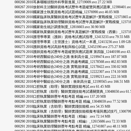
000266 2010耳鼻咽喉頭頸外科學新進展_12719009.uvz 27.22 MB
000267 2010放射科主治醫師資格考試歷年考題縱覽與應試題庫_12390401.uvz 1
000268 2010國家護士執業資格考試試題精編_12376990.uvz 46.05 MB
000269 2010國家臨床執業醫師資格考試歷年真題解評+實戰模擬_12371865.uvz 1
000270 2010國家臨床執業助理醫師資格考試歷年真題解評+實戰模擬_12371869.uv
000271 2010國家衛生統計調查制度_12816603.uvz 30.90 MB
000272 2010國家執業藥師資格考試歷年真題解評+實戰模擬（西藥）_12371864.uv
000273 2010護理學專業（護師）資格考試應試指導_12413233.uvz 79.55 MB
000274 2010護理學專業（主管護士）資格考試一本通_12413236.uvz 1.09 GB
000275 2010護師資格考試高頻考點與核心試題_12452190.uvz 275.27 MB
000276 2010護師資格考試歷年考題縱覽與應試題庫 第四版_12440198.uvz 43.
000277 2010考研西醫綜合240分之路 衝刺高分篇_12199474.uvz 187.07 MB
000278 2010考研西醫綜合240分之路 跨越考綱篇_12178568.uvz 462.83 MB
000279 2010考研西醫綜合240分之路 實戰規律篇_12178422.uvz 330.02 MB
000280 2010考研中醫綜合240分之路 跨越考綱篇_12222307.uvz 174.10 MB
000281 2010考研中醫綜合240分之路 實戰規律篇_12199213.uvz 222.16 MB
000282 2010考研中醫綜合240分之路：衝刺高分篇_12199565.uvz 166.51 MB
000283 2010口腔執業（助理）醫師實踐技能考試.uvz 61.45 MB
000284 2010口腔執業（助理）醫師實踐技能考試通關寶典_13048650.uvz 61.5
000285 2010口腔執業醫師歷年考點考題 精編.uvz 137.20 MB
000286 2010口腔執業助理醫師歷年考點考題 精編_13048659.uvz 77.52 MB
000287 2010臨床執業（含助理）醫師實踐技能模.uvz 54.35 MB
000288 2010臨床執業（含助理）醫師實踐技能模擬考場與應試技巧_13007993.uvz
000289 2010臨床執業醫師歷年考點考題（精編）.uvz 72.14 MB
000290 2010臨床執業醫師歷年考點考題（精編）_12615686.uvz 72.33 MB
000291 2010臨床執業助理醫師歷年考點考題 精編_12741807.uvz 48.11 MB