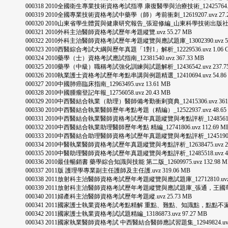
000318 2010全國衛生專業技術資格考試指導 康復醫學與治療技術_12425764.uvz 
000319 2010全國專業技術資格考試中藥學（師）考前衝刺_12619207.uvz 27.2
000320 2010山東省學生體質與健康研究報告_張迎修編_山東科學技術出版社_2012_P
000321 2010外科主治醫師資格考試歷年考題縱覽.uvz 55.27 MB
000322 2010外科主治醫師資格考試歷年考題縱覽與應試題庫_13002390.uvz 55.
000323 2010西醫綜合考試大綱與歷年真題「1對1」解析_12229536.uvz 1.06 
000324 2010藥學（士）資格考試應試指南_12381540.uvz 367.33 MB
000325 2010藥學（中級）職稱考試強化訓練與試題解析_12436542.uvz 237.75
000326 2010執業護士資格考試歷年考點串講與例題精選_12410694.uvz 54.86
000327 2010中國肺癌臨床指南_12963495.uvz 13.61 MB
000328 2010中國腫瘤登記年報_12756058.uvz 20.43 MB
000329 2010中西醫結合執業（助理）醫師備考勤衝剌寶典_12415306.uvz 361.
000330 2010中西醫結合執業醫師歷年考點考題（精編）_12522937.uvz 48.65
000331 2010中西醫結合執業醫師資格考試歷年真題縱覽與考點評析_12485615.uvz
000332 2010中西醫結合執業助理醫師歷年考點 精編_12741806.uvz 112.69 M
000333 2010中西醫結合助理醫師資格考試歷年真題縱覽與考點評析_12451901.uvz
000334 2010中醫執業醫師資格考試歷年真題縱覽與考點評析_12638475.uvz 29.
000335 2010中醫助理醫師資格考試歷年真題縱覽與考點評析_12485518.uvz 46.
000336 2010最佳暢銷書 藥學綜合知識與技能 第二版_12609975.uvz 132.98 M
000337 2011版 護理學專業副主任護師及主任護.uvz 319.06 MB
000338 2011放射科主治醫師資格考試歷年考題縱覽與應試題庫_12712810.uvz 1
000339 2011放射科主治醫師資格考試歷年考題縱覽與應試題庫_張通，王國華，馮磊主編
000340 2011婦產科主治醫師資格考試歷年考題縱.uvz 25.73 MB
000341 2011國家護士執業資格考試考點精解 重點、難點、知識點，點點不漏_126504
000342 2011國家護士執業資格考試試題精編_13186873.uvz 97.27 MB
000343 2011國家執業醫師資格考試 中西醫結合醫師應試習題集_12949824.uvz 1