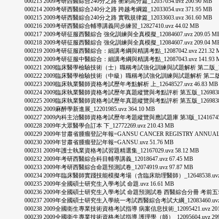
000213 2009考研西醫綜合240分之路 衝刺高分篇_12037054.uvz 200.90 MB
000214 2009考研西醫綜合240分之路 跨越考綱篇_12033054.uvz 371.95 MB
000215 2009考研西醫綜合240分之路 實戰規律篇_12033603.uvz 361.60 MB
000216 2009考研西醫綜合輔導講義同步練習_12827410.uvz 44.02 MB
000217 2009考研征服西醫綜合 強化訓練與全真模擬_12084607.uvz 209.05 M
000218 2009考研征服西醫綜合 強化訓練與全真模擬_12084607.uvz 209.04 M
000219 2009考研征服西醫綜合：細講考綱與精講考點_12087042.uvz 221.32 
000220 2009考研征服中醫綜合：細講考綱與精講考點_12087043.uvz 141.93 
000221 2009臨床醫學檢驗技術（士）職稱考試強化訓練與試題解析 第二版_1209887
000222 2009臨床醫學檢驗技術（中級）職稱考試強化訓練與試題解析 第二版_120988
000223 2009臨床執業醫師資格考試歷年考點解析 上_12648527.uvz 46.83 MB
000224 2009臨床執業醫師資格考試歷年真題縱覽與考點評析 第五版_12698385.uv
000225 2009臨床執業醫師資格考試歷年真題縱覽與考點評析 第五版_12698385.uv
000226 2009麻醉學新進展_12201985.uvz 364.10 MB
000227 2009內科主治醫師資格考試歷年考題縱覽與應試題庫 第3版_12416745.uvz
000228 2009年大眾醫學合訂本 下_12772269.uvz 210.43 MB
000229 2009年甘肅省腫瘤登記年報=GANSU CANCER REGISTRY ANNUAL REPO
000230 2009年甘肅省腫瘤登記年報=GANSU.uvz 51.76 MB
000231 2009年護士執業資格考試習題精選集_12167029.uvz 58.12 MB
000232 2009年考研西醫綜合科目輔導講義_12018647.uvz 67.45 MB
000233 2009年考研西醫綜合命題預測試卷_12074919.uvz 97.87 MB
000234 2009年臨床醫師實踐技能模擬考場（含臨床助理醫師）_12648538.uvz 1
000235 2009年全國碩士研究生入學考試 命題.uvz 16.61 MB
000236 2009年全國碩士研究生入學考試 命題預測試卷 西醫綜合分冊 考前五套題_1304
000237 2009年全國碩士研究生入學統一考試西醫綜合考試大綱_12083460.uvz 4
000238 2009全國衛生專業技術資格考試指導 病案信息技術_12095421.uvz 201.
000239 2009全國衛生專業技術資格考試指導 護理學（師）_12095604.uvz 299.