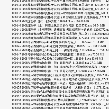
000134 2008國家執業藥師資格考試歷年真題匯析與實戰預測 （藥學類）_12078568.
000135 2008國家執業醫師資格考試 臨床醫師直通車 真題揭秘篇_12033670.uvz 1
000136 2008國家執業醫師資格考試 臨床醫師直通車 真題揭秘篇_12033670.uvz 1
000137 2008國家執業醫師資格考試 臨床助理醫師直通車 考題搜記篇_12033669.uv
000138 2008國家執業醫師資格考試臨床助理醫師直通車·真題揭秘篇_12033301.uv
000139 2008護理學（師）名師講堂_11979443.uvz 116.88 MB
000140 2008護理學（士）與護士執業習題化考點_12035786.uvz 66.54 MB
000141 2008護理學（主管護師）通關寶典 考點精講與考題解析_12669772.uvz 1
000142 2008護師資格考試歷年考題縱覽與應試題庫 (第二版)_11982238.uvz 38
000143 2008護師資格考試歷年真題解析與實戰模擬_12275440.uvz 35.05 MB
000144 2008考研西醫綜合240分之路 衝刺高分篇_11819825.uvz 78.83 MB
000145 2008考研西醫綜合240分之路·實戰規律篇_11818221.uvz 108.73 MB
000146 2008考研西醫綜合240分之路——跨越考綱篇_11819920.uvz 187.04 M
000147 2008考研中醫綜合240分之路·實戰規律篇_11818261.uvz 75.53 MB
000148 2008考研中醫綜合240分之路衝刺高分篇_11819844.uvz 49.63 MB
000149 2008臨床醫學檢驗技術（師）高頻考點_11981895.uvz 27.91 MB
000150 2008臨床醫學檢驗技術（師）職稱考試強化訓練與全真模擬_12096285.uvz
000151 2008臨床醫學檢驗技術（士）習題化考點_11979404.uvz 62.38 MB
000152 2008臨床醫學檢驗技術(士)職稱考試強化訓練與全真模擬_11982230.uvz 
000153 2008臨床醫學檢驗技術（中級）職稱考試強化訓練與全真模擬_12736048.u
000154 2008臨床醫學檢驗學與技術（中級）考題分級解析_12034128.uvz 178.
000155 2008臨床醫學檢驗與技術全真模擬試卷 （人機對話版）_11978182.uvz 2
000156 2008臨床執業(含助理)醫師實踐技能模擬考場與應試技巧 (第三版)_1198223
000157 2008臨床執業(含助理)醫師實踐技能模擬考場與應試技巧 (第三版)_1198223
000158 2008臨床執業醫師資格考試 歷年真題解析 上_12997865.uvz 132.16 M
000159 2008臨床執業醫師資格考試歷年真題縱覽與考點評析 （第四版）_12087036.
000160 2008臨床執業醫師資格考試歷年真題縱覽與考點評析 （第四版）_12087036.