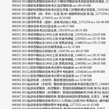
000344 2011國家執業醫師資格考試 中醫助理醫師易考易錯題精析與避錯_12782753.
000345 2011國家執業醫師資格考試 臨床醫師應.uvz 283.94 MB
000346 2011國家執業醫師資格考試指定用書 口腔醫師應試習題集_13192346.uvz 
000347 2011護理學（師）單科一次過 第2科 相關專業知識 第2版_12772359.uvz 
000348 2011護理學(師_12760351.uvz 20.59 MB
000349 2011護理學專業（護師）資格考試核心考點_12712310.uvz 143.48 M
000350 2011護師資格考試試題金典.uvz 89.27 MB
000351 2011護師資格考試試題金典_13013078.uvz 89.31 MB
000352 2011考研西醫綜合240分之路 衝刺高分篇_12478230.uvz 224.03 MB
000353 2011考研西醫綜合240分之路 跨越考綱篇_12591831.uvz 357.91 MB
000354 2011考研西醫綜合240分之路 實戰規律篇_12488370.uvz 376.72 MB
000355 2011考研西醫綜合科目輔導講義.uvz 81.55 MB
000356 2011考研西醫綜合模擬試卷_12645781.uvz 302.67 MB
000357 2011考研中醫綜合240分之路 衝刺高分篇_12488511.uvz 291.87 MB
000358 2011考研中醫綜合240分之路 跨越考綱篇_12488358.uvz 249.49 MB
000359 2011考研中醫綜合240分之路 實戰規律篇_12493002.uvz 290.81 MB
000360 2011口腔助理醫師資格考試歷年考點解析.uvz 69.90 MB
000361 2011口腔助理醫師資格考試歷年考點解析_13546264.uvz 69.96 MB
000362 2011口腔助理醫師資格考試歷年真題縱覽.uvz 27.08 MB
000363 2011臨床執業（含助理）醫師實踐技能模.uvz 52.89 MB
000364 2011臨床執業（含助理）醫師實踐技能模擬考場與應試技巧_13008010.uvz
000365 2011臨床執業醫師（助理醫師）實踐技能闖關練習200例 第1站 病史採集與病例
000366 2011臨床執業醫師（助理醫師）實踐技能闖關練習200例 第1站 病史採集與病
000367 2011臨床執業醫師通關寶典 實踐技能精講與實戰模擬_呂憲玉，薛佩軍主編_人民軍
000368 2011臨床執業醫師資格考試A1-A2型核心試題3000 專業綜合_優特圖書編輯部
000369 2011臨床執業助理醫師歷年考點精編_12772221.uvz 41.45 MB