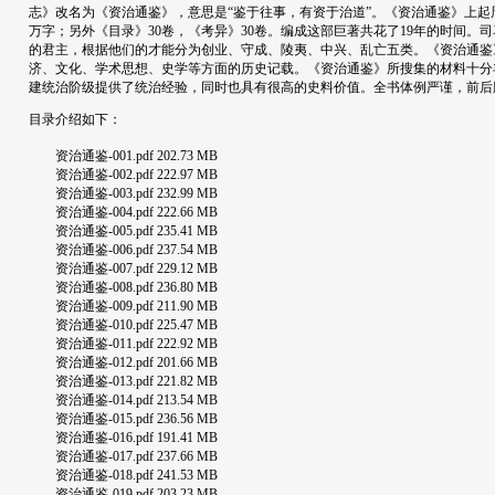
志》改名为《资治通鉴》，意思是“鉴于往事，有资于治道”。《资治通鉴》上起周威烈
万字；另外《目录》30卷，《考异》30卷。编成这部巨著共花了19年的时间
的君主，根据他们的才能分为创业、守成、陵夷、中兴、乱亡五类。《资治通鉴
济、文化、学术思想、史学等方面的历史记载。《资治通鉴》所搜集的材料十分
建统治阶级提供了统治经验，同时也具有很高的史料价值。全书体例严谨，前后
目录介绍如下：
资治通鉴-001.pdf 202.73 MB
资治通鉴-002.pdf 222.97 MB
资治通鉴-003.pdf 232.99 MB
资治通鉴-004.pdf 222.66 MB
资治通鉴-005.pdf 235.41 MB
资治通鉴-006.pdf 237.54 MB
资治通鉴-007.pdf 229.12 MB
资治通鉴-008.pdf 236.80 MB
资治通鉴-009.pdf 211.90 MB
资治通鉴-010.pdf 225.47 MB
资治通鉴-011.pdf 222.92 MB
资治通鉴-012.pdf 201.66 MB
资治通鉴-013.pdf 221.82 MB
资治通鉴-014.pdf 213.54 MB
资治通鉴-015.pdf 236.56 MB
资治通鉴-016.pdf 191.41 MB
资治通鉴-017.pdf 237.66 MB
资治通鉴-018.pdf 241.53 MB
资治通鉴-019.pdf 203.23 MB