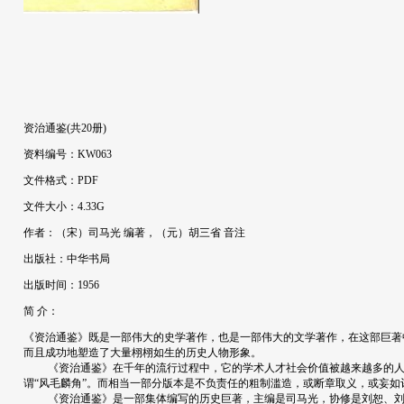
资治通鉴(共20册)
资料编号：KW063
文件格式：PDF
文件大小：4.33G
作者：（宋）司马光 编著，（元）胡三省 音注
出版社：中华书局
出版时间：1956
简 介：
《资治通鉴》既是一部伟大的史学著作，也是一部伟大的文学著作，在这部巨著
而且成功地塑造了大量栩栩如生的历史人物形象。
《资治通鉴》在千年的流行过程中，它的学术人才社会价值被越来越多的人所
谓“风毛麟角”。而相当一部分版本是不负责任的粗制滥造，或断章取义，或妄如
《资治通鉴》是一部集体编写的历史巨著，主编是司马光，协修是刘恕、刘攽