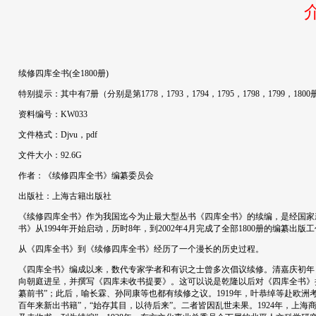
续修四库全书(全1800册)
特别提示：其中有7册（分别是第1778，1793，1794，1795，1798，1799，
资料编号：KW033
文件格式：Djvu，pdf
文件大小：92.6G
作者：《续修四库全书》编纂委员会
出版社：上海古籍出版社
《续修四库全书》作为我国迄今为止最大型丛书《四库全书》的续编，是经国家
书》从1994年开始启动，历时8年，到2002年4月完成了全部1800册的编纂出版
从《四库全书》到《续修四库全书》经历了一个漫长的历史过程。
《四库全书》编成以来，数代专家学者和有识之士曾多次倡议续修。清嘉庆初年，
向朝庭进呈，并撰写《四库未收书提要》。这可以说是乾隆以后对《四库全书》拟
纂前书”；此后，喻长霖、孙同康等也都有续修之议。1919年，叶恭绰等赴欧洲
百年来新出书籍”，“始存其目，以待后来”。二者皆因乱世未果。1924年，上