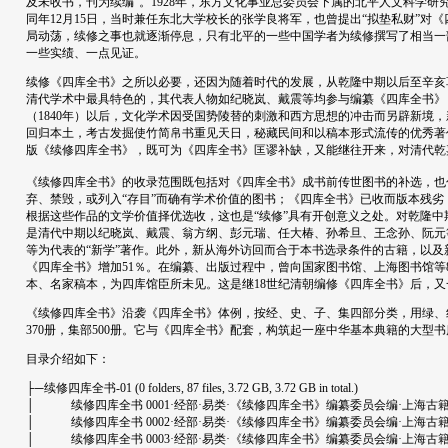
及未收书，刊为续编”。1928年，东方文化事业总委员会下属的北平人文科学
同年12月15日，当时兼任东北大学校长的张学良将军，也曾提出“拟垫私财”
局动荡，续修之事也就逐渐停息，只有北平的一些中国学者为续修撰写了相当一
一些实绩、一点见证。
续修《四库全书》之所以必要，还因为随着时代的发展，从乾隆中期以后至辛亥革
清代学术中最具特色的，其代表人物如纪晓岚、戴震等均参与编纂《四库全书》
（1840年）以后，文化学术因受国势陵替的刺激和西方思想的冲击而另辟新境
回归本土，考古发掘使竹简帛书重见天日，秘藏民间和以稿本形式流传的优秀著
版《续修四库全书》，既可为《四库全书》匡谬补缺，又能继往开来，对清代乾
《续修四库全书》的收录范围既包括对《四库全书》成书前传世图书的补选，也
弃、禁毁，或列入“存目”而确有学术价值的图书；《四库全书》已收而版本残
根据这些作品的文学价值择优选收，这也是“续修”具有开创意义之处。对乾隆
是清代中期以纪晓岚、戴震、翁方纲、彭元瑞、任大椿、孙希旦、王念孙、阮元
等为代表的“新学”著作。此外，新从海外访回而合于本书选录条件的古籍，以及新
《四库全书》增加51％。在编纂、出版过程中，曾向国家图书馆、上海图书馆等
本、名家稿本，为四库馆臣所未见。这是继18世纪清朝编修《四库全书》后，
《续修四库全书》沿袭《四库全书》体例，按经、史、子、集四部分类，用绿、红、蓝
370册，集部500册。它与《四库全书》配套，构筑起一座中华基本典籍的大型书
目录介绍如下：
├─续修四库全书-01 (0 folders, 87 files, 3.72 GB, 3.72 GB in total.)
│ 续修四库全书 0001·经部·易类·《续修四库全书》编纂委员会编·上海古籍出版社.d
│ 续修四库全书 0002·经部·易类·《续修四库全书》编纂委员会编·上海古籍出版社.d
│ 续修四库全书 0003·经部·易类·《续修四库全书》编纂委员会编·上海古籍出版社.d