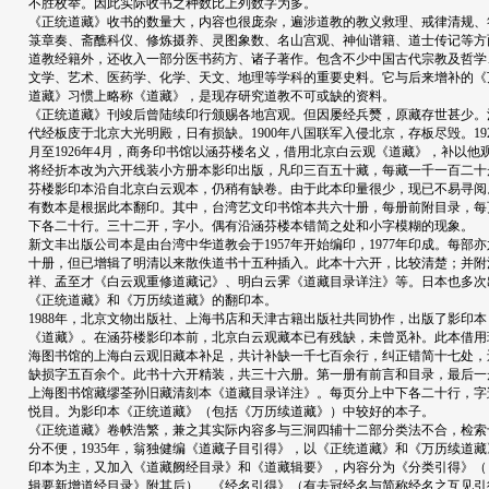
不胜枚举。因此实际收书之种数比上列数字为多。
《正统道藏》收书的数量大，内容也很庞杂，遍涉道教的教义救理、戒律清规、
箓章奏、斋醮科仪、修炼摄养、灵图象数、名山宫观、神仙谱籍、道士传记等方
道教经籍外，还收入一部分医书药方、诸子著作。包含不少中国古代宗教及哲学
文学、艺术、医药学、化学、天文、地理等学科的重要史料。它与后来增补的《
道藏》习惯上略称《道藏》，是现存研究道教不可或缺的资料。
《正统道藏》刊竣后曾陆续印行颁赐各地宫观。但因屡经兵燹，原藏存世甚少。
代经板庋于北京大光明殿，日有损缺。1900年八国联军入侵北京，存板尽毁。192
月至1926年4月，商务印书馆以涵芬楼名义，借用北京白云观《道藏》，补以他
将经折本改为六开线装小方册本影印出版，凡印三百五十藏，每藏一千一百二十
芬楼影印本沿自北京白云观本，仍稍有缺卷。由于此本印量很少，现已不易寻阅
有数本是根据此本翻印。其中，台湾艺文印书馆本共六十册，每册前附目录，每
下各二十行。三十二开，字小。偶有沿涵芬楼本错简之处和小字模糊的现象。
新文丰出版公司本是由台湾中华道教会于1957年开始编印，1977年印成。每部亦
十册，但已增辑了明清以来散佚道书十五种插入。此本十六开，比较清楚；并附
祥、孟至才《白云观重修道藏记》、明白云霁《道藏目录详注》等。日本也多次
《正统道藏》和《万历续道藏》的翻印本。
1988年，北京文物出版社、上海书店和天津古籍出版社共同协作，出版了影印本
《道藏》。在涵芬楼影印本前，北京白云观藏本已有残缺，未曾觅补。此本借用
海图书馆的上海白云观旧藏本补足，共计补缺一千七百余行，纠正错简十七处，
缺损字五百余个。此书十六开精装，共三十六册。第一册有前言和目录，最后一
上海图书馆藏缪荃孙旧藏清刻本《道藏目录详注》。每页分上中下各二十行，字
悦目。为影印本《正统道藏》（包括《万历续道藏》）中较好的本子。
《正统道藏》卷帙浩繁，兼之其实际内容多与三洞四辅十二部分类法不合，检索
分不便，1935年，翁独健编《道藏子目引得》，以《正统道藏》和《万历续道藏
印本为主，又加入《道藏阙经目录》和《道藏辑要》，内容分为《分类引得》（
辑要新增道经目录》附其后）、《经名引得》（有去冠经名与简称经名之互见引