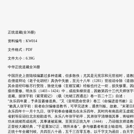
正统道藏(全36册)
资料编号：KW014
文件格式：PDF
文件大小：6.39G
中华正统道藏全36册
中国历史上曾陆续编纂过多种道藏，但多散佚；尤其是元宪宗和元世祖时，道教
在僧道辩论《老子化胡经》真伪中失败，至元十八年（1281）世祖诏令除《道
其余道经印板尽行焚毁，致使元修《玄都宝藏》经板也付之一炬，损失惨重。因
亟待重修。明永乐（1403～1424）中，成祖朱棣崇道，因敕第四十三代天师张
道藏。据张宇初《紫霄观记》（载《光绪江西通志》卷一百二十三）自述：
“永乐四年夏，予承旨纂修道典。”又《皇明恩命世录》卷三《命编进道书敕》云
“敕真人张宇初：前者命尔编修道教书，可早完进来，通类刊板。故敕。”末署日
永乐四年十一月十九日。张宇初奉命修藏当在永乐四年。其时尚有南昌府玉虚观
省躬等应诏往北京校勘道书。永乐八年张宇初卒，其弟张宇清继领其事，将锓梓
功未就绪而成祖死，其事遂被延搁。至英宗正统九年（1444），乃诏领京师道教
正督校大藏经典，“于是重加订正，增所未备”。参与修纂者有道士喻道纯、汤希
正统十年全藏刊竣。共四百八十函，五千三百零五卷。以千字文为函目，自天字