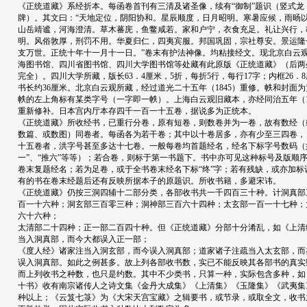
《正统道藏》系经折本。每函卷首刊有三清及诸圣像，续有“御制”题识（竖式龙
牌）。其文曰：“天地定位，阴阳协和。星辰顺度，日月昭明。寒暑应候，雨旸
山岳靖谧，河海澄清。草木蕃庑，鱼鳖咸若。家和户宁，衣食充足。礼让兴行，
明。风俗敦厚，刑罚不用。华夏归仁，四夷宾服。邦国巩固，宗社尊安。景运隆
支万世。正统十年十一月十一日。”卷末有护法神像。均粘接经文。现北京白云
海图书馆、四川省图书馆、四川大学图书馆等处藏有此原版《正统道藏》（后两
完全）。四川大学所藏，版长63．4厘米，5折，每折5行，每行17字；内框26．
书长约36厘米。北京白云观所藏，经过道光二十五年（1845）重修。帙和封面
帙的左上角标有某类字号（一字即一帙）。上海白云观旧藏本，亦经同治五年（18
重新修补。日本宫内厅本存四千一百一十五卷，据说多为正统本。
《正统道藏》所收经书，已重行分卷，原有短卷，则数卷并为一卷，故有数经（
数篇、或数图）同卷者。每函各为若干卷；其中以十卷居多，亦有少至三四卷，
十五卷者，洪字号甚至多达十七卷。一般每卷均首题经名，经名下标字号数码（
一”、“推六”等等）；若合卷，则标于第一书题下。书中亦可见这种标号及版顺
卷末复题经名；若为足卷，或于全书卷末经名下标“终”字；若有残缺，或亦加标
有的书在卷末经题后还有反映所据本子的原题识。所收书籍，多避宋讳。
《正统道藏》仍按三洞四辅十二部分类，各部收书共一千四百三十种。计洞真部
百一十六种；洞玄部三百零三种；洞神部三百六十四种；太玄部一百一十七种；
六十六种；
太清部二十四种；正一部二百四十种。但《正统道藏》分部十分淆乱，如《上清
当入洞真部，而今大都误入正一部；
《度人经》诸家注当入洞玄部，而今误入洞真部；道家诸子注疏当入太玄部，而
误入洞真部。如此之例甚多。故上列各部收书数，实已不能反映其各部书的真实
而上列收书之种数，也只是约数。其中不少类书，只算一种，实际包含多种，如
十书》收有南宗诸传人之诗文集《金丹大成集》《上清集》《玉隆集》《武夷集
种以上；《云笈七箓》为《大宋天宫宝藏》之辑要书，或节录，或取全文，收书