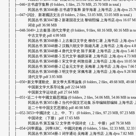
│ ├─046+古书虚字集释 (0 folders, 1 files, 25.70 MB, 25.70 MB in total.)
│ │ 民国丛书 第5046册-古书虚字集释 裴学海著 上海书店·上海.djvu 25.70
│ ├─047+詞詮、新著國語文法 (0 folders, 2 files, 53.05 MB, 53.05 MB in total.)
│ │ 民国丛书 第5047册-2 新著国语文法 黎锦熙编 上海书店.djvu 16.07 M
│ │ 词诠.pdf 36.98 MB
│ ├─048-5049+上古秦漢-清代文學史 (0 folders, 9 files, 60.16 MB, 60.16 MB in tot
│ │ 中古文学史.pdf 4.99 MB
│ │ 民国丛书 第5048册-1 上古秦汉文学史 柳存仁著 上海书店·上海.djvu 9.
│ │ 民国丛书 第5048册-2 汉魏六朝文学 陈鐘凡著 上海书店·上海.djvu 4.8
│ │ 民国丛书 第5048册-4 唐代文学史 陈子展著 上海书店·上海.djvu 5.46 
│ │ 民国丛书 第5048册-5 五代文学 杨荫深著 上海书店·上海.djvu 4.73 M
│ │ 民国丛书 第5049册-1 宋文学史 柯敦伯著 上海书店·上海.djvu 10.05 
│ │ 民国丛书 第5049册-2 辽金元文学史 吴梅著 上海书店·上海.djvu 7.66 
│ │ 民国丛书 第5049册-3 明文学史 宋佩韦著 上海书店·上海.djvu 9.28 M
│ │ 清代文学.pdf 3.95 MB
│ ├─050+新文學運動史、新文學大系導論集 (0 folders, 2 files, 49.68 MB, 49.68 MB i
│ │ 中国新文学大系导论集.pdf 22.04 MB
│ │ 中国新文学运动史.pdf 27.64 MB
│ ├─051+近二十年中國文藝思潮論 (0 folders, 2 files, 54.06 MB, 54.06 MB in total
│ │ 民国丛书 第5051册-2 当代中国文艺论集 乐华编辑部编辑 上海书店·上海.dj
│ │ 近二十年中国文艺思潮论.pdf 40.98 MB
│ ├─052-5053+中國詩史（上、中、下） (0 folders, 2 files, 97.23 MB, 97.23 MB in 
│ │ 中国诗史 （下册）.pdf 17.65 MB
│ │ 民国丛书 第五编 52 文学类 中国诗史 （上、中册）.pdf 79.58 MB
│ ├─054+詞學通論、詞學ABC、中國詞史略 (0 folders, 5 files, 32.33 MB, 32.33 MB 
│ │ 民国丛书 第5054册-1 词学通论 吴梅著 上海书店·上海.djvu 7.82 MB