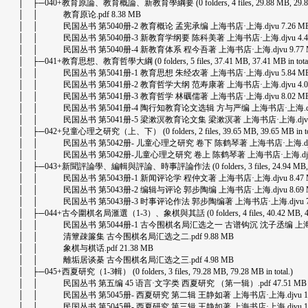
│ ├─040+教育原論、教育概論、新教育學綱要 (0 folders, 4 files, 29.88 MB, 29.88 MB
│ │ 教育原论.pdf 8.38 MB
│ │ 民国丛书 第5040册-2 教育概论 孟宪承编 上海书店·上海.djvu 7.26 M
│ │ 民国丛书 第5040册-3 新教育学纲要 陈科美著 上海书店·上海.djvu 4.4
│ │ 民国丛书 第5040册-4 新教育体系 程今吾著 上海书店·上海.djvu 9.77 
│ ├─041+教育思想、教育哲學大綱 (0 folders, 5 files, 37.41 MB, 37.41 MB in total
│ │ 民国丛书 第5041册-1 教育思想 朱经农著 上海书店·上海.djvu 5.84 M
│ │ 民国丛书 第5041册-2 教育哲学大纲 范寿康著 上海书店·上海.djvu 4.0
│ │ 民国丛书 第5041册-3 教育哲学 林礪儒著 上海书店·上海.djvu 8.02 M
│ │ 民国丛书 第5041册-4 陶行知教育论文选辑 方与严编 上海书店·上海.djvu 
│ │ 民国丛书 第5041册-5 梁漱溟教育论文集 梁漱溟著 上海书店·上海.djvu 1
│ ├─042+兒童心理之研究（上、下） (0 folders, 2 files, 39.65 MB, 39.65 MB in tot
│ │ 民国丛书 第5042册- 儿童心理之研究 卷下 陈鹤琴著 上海书店·上海.djvu 
│ │ 民国丛书 第5042册-儿童心理之研究 卷上 陈鹤琴著 上海书店·上海.djvu 2
│ ├─043+新聞評論學、編輯與評論、時事評論作法 (0 folders, 3 files, 24.94 MB, 24.9
│ │ 民国丛书 第5043册-1 新闻评论学 程仲文著 上海书店·上海.djvu 8.47 
│ │ 民国丛书 第5043册-2 编辑与评论 郭步陶编 上海书店·上海.djvu 8.69 
│ │ 民国丛书 第5043册-3 时事评论作法 郭步陶编著 上海书店·上海.djvu 7.
│ ├─044+古今圍棋名局滙選（1-3）、象棋與其話 (0 folders, 4 files, 40.42 MB, 40.42
│ │ 民国丛书 第5044册-1 古今围棋名局汇选之一 古谱钩沉 沈子丞编 上海书店·上
│ │ 清簟疎簾集 古今围棋名局汇选之二.pdf 9.88 MB
│ │ 象棋与棋话.pdf 21.38 MB
│ │ 離垢居谈棊 古今围棋名局汇选之三.pdf 4.98 MB
│ ├─045+西夏研究（1-3輯） (0 folders, 3 files, 79.28 MB, 79.28 MB in total.)
│ │ 民国丛书 第五编 45 语言·文字类 西夏研究 （第一辑）.pdf 47.51 MB
│ │ 民国丛书 第5045册- 西夏研究 第二辑 王静如著 上海书店·上海.djvu 14.
│ │ 民国丛书 第5045册- 西夏研究 第三辑 王静如著 上海书店·上海.djvu 17.