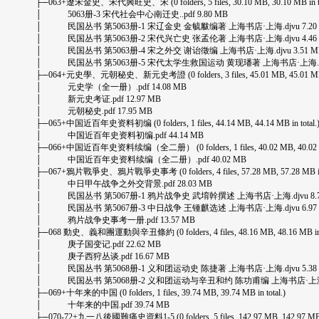
├─063+遼宋金史、宋代興旺史、宋 (0 folders, 5 files, 30.10 MB, 30.10 MB in tot
│ 5063册-3 宋代社会中心南迁史..pdf 9.80 MB
│ 民国丛书 第5063册-1 宋辽金史 金毓黻编著 上海书店·上海.djvu 7.20
│ 民国丛书 第5063册-2 宋代兴亡史 张孟伦著 上海书店·上海.djvu 4.46
│ 民国丛书 第5063册-4 宋之外交 谢诒徵编 上海书店·上海.djvu 3.51 M
│ 民国丛书 第5063册-5 宋代太学生救国运动 黄现璠著 上海书店·上海.djvu 
├─064+元史學、元朝秘史、新元史考證 (0 folders, 3 files, 45.01 MB, 45.01 MB in
│ 元史学（全一册）.pdf 14.08 MB
│ 新元史考证.pdf 12.97 MB
│ 元朝秘史.pdf 17.95 MB
├─065+中国近百年史资料初编 (0 folders, 1 files, 44.14 MB, 44.14 MB in total.
│ 中国近百年史资料初编.pdf 44.14 MB
├─066+中国近百年史资料续编（全二册） (0 folders, 1 files, 40.02 MB, 40.02 MB 
│ 中国近百年史资料续编（全二册）.pdf 40.02 MB
├─067+鴉片戰爭史、鴉片戰爭史事考 (0 folders, 4 files, 57.28 MB, 57.28 MB in t
│ 中日甲午战争之外交背景.pdf 28.03 MB
│ 民国丛书 第5067册-1 鸦片战争史 武堉幹撰述 上海书店·上海.djvu 8.7
│ 民国丛书 第5067册-3 中日战争 王锺麒选述 上海书店·上海.djvu 6.97
│ 鸦片战争史事考一册.pdf 13.57 MB
├─068 動史、義和團運動與辛丑條約 (0 folders, 4 files, 48.16 MB, 48.16 MB in t
│ 庚子国变记.pdf 22.62 MB
│ 庚子西狩丛谈.pdf 16.67 MB
│ 民国丛书 第5068册-1 义和团运动史 陈捷著 上海书店·上海.djvu 5.38
│ 民国丛书 第5068册-2 义和团运动与辛丑和约 陈功甫编 上海书店·上海.djv
├─069+十年来的中国 (0 folders, 1 files, 39.74 MB, 39.74 MB in total.)
│ 十年来的中国.pdf 39.74 MB
├─070-72+九一八後國難痛史資料1-5 (0 folders, 5 files, 142.97 MB, 142.97 MB in