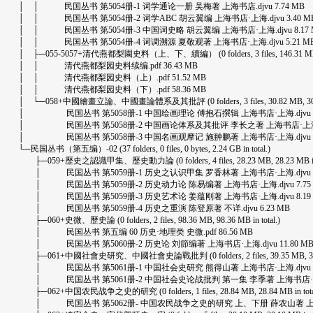
│ │ 民国丛书 第5054册-1 词学通论一册 吴梅著 上海书店.djvu 7.74 MB
│ │ 民国丛书 第5054册-2 词学ABC 胡云翼编 上海书店·上海.djvu 3.40 M
│ │ 民国丛书 第5054册-3 中国词史略 胡云翼编 上海书店·上海.djvu 8.17 
│ │ 民国丛书 第5054册-4 词调溯源 夏敬观著 上海书店·上海.djvu 5.21 M
│ ├─055-5057+清代燕都梨園史料（上、下、續編） (0 folders, 3 files, 146.31 MB, 146
│ │ 清代燕都梨园史料续编.pdf 36.43 MB
│ │ 清代燕都梨园史料（上）.pdf 51.52 MB
│ │ 清代燕都梨园史料（下）.pdf 58.36 MB
│ └─058+中國繪畫立論、中國畫論體系及其批評 (0 folders, 3 files, 30.82 MB, 30.82 
│ 民国丛书 第5058册-1 中国绘画理论 傅抱石撰辑 上海书店·上海.djvu 13
│ 民国丛书 第5058册-2 中国画论体系及其批评 李长之著 上海书店·上海.djv
│ 民国丛书 第5058册-3 中国名画观摩记 施翀鹏著 上海书店·上海.djvu 12
└─民国丛书（第五编）-02 (37 folders, 0 files, 0 bytes, 2.24 GB in total.)
├─059+歷史之認識甲集、歷史動力論 (0 folders, 4 files, 28.23 MB, 28.23 MB in t
│ 民国丛书 第5059册-1 历史之认识甲集 罗香林著 上海书店·上海.djvu 6.
│ 民国丛书 第5059册-2 历史动力论 陈易编著 上海书店·上海.djvu 7.75
│ 民国丛书 第5059册-3 历史艺术论 姜蕴刚著 上海书店·上海.djvu 8.19
│ 民国丛书 第5059册-4 历史之重演 陈登原著 不详.djvu 6.23 MB
├─060+史微、歷史論 (0 folders, 2 files, 98.36 MB, 98.36 MB in total.)
│ 民国丛书 第五编 60 历史·地理类 史微.pdf 86.56 MB
│ 民国丛书 第5060册-2 历史论 刘節编著 上海书店·上海.djvu 11.80 M
├─061+中國社會史研究、中國社會史論戰批判 (0 folders, 2 files, 39.35 MB, 39.35 
│ 民国丛书 第5061册-1 中国社会史研究 熊得山著 上海书店·上海.djvu 9.
│ 民国丛书 第5061册-2 中国社会史论战批判 第一集 李季著 上海书店·上海.dj
├─062+中国农民战争之史的研究 (0 folders, 1 files, 28.84 MB, 28.84 MB in tota
│ 民国丛书 第5062册- 中国农民战争之史的研究 上、下册 薛农山著 上海书店·上