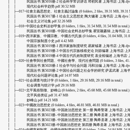
│ │ 民国丛书 第5016册-2 社会科学常识讲话 邓初民著 上海书店·上海.djvu 7
│ │ 现代社会科学趋势.pdf 30.52 MB
│ ├─017+社會主義思想史、社會主義討論集 (0 folders, 2 files, 39.31 MB, 39.31 MB i
│ │ 民国丛书 第5017册-1 社会主义思想史 陶大镛著 上海书店·上海.djvu 7.
│ │ 社会主义讨论集.pdf 32.26 MB
│ ├─018+中国社会史料丛钞甲集 (0 folders, 1 files, 31.54 MB, 31.54 MB in total.)
│ │ 民国丛书 第5018册- 中国社会史料丛钞甲集 瞿宣颖纂辑 上海书店·上海.djv
│ ├─019+西洋家族、中國宗教、中國古代氏族 (0 folders, 4 files, 31.04 MB, 31.04 MB
│ │ 中国宗族制度小史.pdf 4.42 MB
│ │ 民国丛书 第5019册-1 西洋家族制度研究 易家钺著 上海书店·上海.djvu 9
│ │ 民国丛书 第5019册-3 中国古代宗族移殖史论 刘節编著 上海书店·上海.djvu
│ │ 民国丛书 第5019册-4 中国古代氏姓制度研究 袁业裕编述 上海书店·上海.dj
│ ├─020+社會學與社會問題、中國社會學、現代社會問題 (0 folders, 3 files, 41.81 MB, 
│ │ 民国丛书 第5020册-1 社会学与社会问题 冯和法编 上海书店·上海.djvu 1
│ │ 民国丛书 第5020册-2 中国社会问题之社会学的研究 萨孟武著 上海书店·上海.
│ │ 现代社会问题评论集.pdf 14.97 MB
│ ├─021+社会调查与统计学 (0 folders, 1 files, 29.16 MB, 29.16 MB in total.)
│ │ 社会调查与统计学.pdf 29.16 MB
│ ├─022+北平風俗類徵、妙峰山 (0 folders, 2 files, 45.68 MB, 45.68 MB in total.)
│ │ 北平风俗类征.pdf 31.47 MB
│ │ 妙峰山.pdf 14.21 MB
│ ├─023+中國政治思想史 (0 folders, 4 files, 46.81 MB, 46.81 MB in total.)
│ │ 民国丛书 第5023册- 中国政治思想史 第一册 陶希聖著 上海书店·上海.djvu
│ │ 民国丛书 第5023册- 中国政治思想史 第二册 陶希圣著 上海书店·上海.djvu
│ │ 民国丛书 第5023册- 中国政治思想史 第三册 陶希圣著 上海书店·上海.djvu
│ │ 民国丛书 第5023册-中国政治思想史 第四册 陶希圣著 上海书店·上海.djvu
│ ├─024+中國宰相制度、中國內個制度的沿革 (0 folders, 5 files, 54.84 MB, 54.84 MB