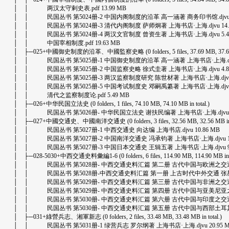
│ │ 两汉太守剌史表.pdf 13.99 MB
│ │ 民国丛书 第5024册-2 中国内阁制度的沿革 高一涵著 商务印书馆.djvu 1
│ │ 民国丛书 第5024册-3 清代内阁制度 萨师炯著 上海书店·上海.djvu 14.2
│ │ 民国丛书 第5024册-4 两汉文官制度 曾资生著 上海书店·上海.djvu 5.4
│ │ 中国宰相制度.pdf 19.63 MB
│ ├─025+中國御史制度的沿革、中國監察史略 (0 folders, 5 files, 37.69 MB, 37.69 MB
│ │ 民国丛书 第5025册-1 中国御史制度的沿革 高一涵著 上海书店·上海.djvu 
│ │ 民国丛书 第5025册-2 中国监察史略 徐式圭著 上海书店·上海.djvu 4.8
│ │ 民国丛书 第5025册-3 两汉监察制度研究 陈世材著 上海书店·上海.djvu 3
│ │ 民国丛书 第5025册-5 中国考试制度史 邓嗣禹纂著 上海书店·上海.djvu 2
│ │ 清代之监察制度论.pdf 5.49 MB
│ ├─026+中华民国立法史 (0 folders, 1 files, 74.10 MB, 74.10 MB in total.)
│ │ 民国丛书 第5026册- 中华民国立法史 谢扶民编著 上海书店·上海.djvu 74
│ ├─027+中國交通史、中國南洋交通史 (0 folders, 3 files, 32.56 MB, 32.56 MB in t
│ │ 民国丛书 第5027册-1 中西交通史 向达编 上海书店.djvu 10.86 MB
│ │ 民国丛书 第5027册-2 中国南洋交通史 冯承钧著 上海书店·上海.djvu 12
│ │ 民国丛书 第5027册-3 中国日本交通史 王辑五著 上海书店·上海.djvu 9.
│ ├─028-5030+中西交通史料彙編1-6 (0 folders, 6 files, 114.90 MB, 114.90 MB in t
│ │ 民国丛书 第5028册- 中西交通史料汇篇 第二册 古代中国与欧洲之交通 张星烺
│ │ 民国丛书 第5028册-中西交通史料汇篇 第一册 上古时代中外交通 张星烺著 上
│ │ 民国丛书 第5029册- 中西交通史料汇篇 第三册 古代中国与非洲之交通 张星烺
│ │ 民国丛书 第5029册- 中西交通史料汇篇 第四册 古代中国与亚美尼亚之交通 
│ │ 民国丛书 第5030册- 中西交通史料汇篇 第六册 古代中国与印度之交通 张星烺
│ │ 民国丛书 第5030册- 中西交通史料汇篇 第五册 古代中国与西部土耳其斯坦之
│ ├─031+綠營兵志、湘軍新志 (0 folders, 2 files, 33.48 MB, 33.48 MB in total.)
│ │ 民国丛书 第5031册-1 绿营兵志 罗尔纲著 上海书店·上海.djvu 20.95 