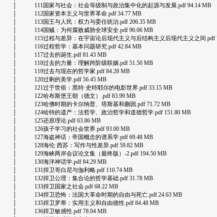
│ 111国家与社会：社会等级制与政治集中化的起源与发展.pdf 94.14 MB
│ 112国家资本主义与世界革命.pdf 34.77 MB
│ 113国王与人民：权力与委任统治.pdf 206.35 MB
│ 114国贼：为何腐败威胁全球安全.pdf 96.06 MB
│ 115过程与差异：在宇宙论后现代主义与后结构主义后现代主义之间.pdf 78.
│ 116过程哲学：基本问题研究.pdf 42.84 MB
│ 117过去的诞生.pdf 81.43 MB
│ 118过去的力量：理解跨阶级联姻.pdf 51.50 MB
│ 119过去与现在的哲学家.pdf 84.28 MB
│ 120过剩的美学.pdf 56.45 MB
│ 121过于世俗：黑特·史特耶尔的电影世界.pdf 33.15 MB
│ 122哈布斯堡王朝（德文）.pdf 83.99 MB
│ 123哈佛时期的卡尔纳普、塔斯基和蒯因.pdf 71.72 MB
│ 124哈特的遗产：法哲学、政治哲学和道德哲学.pdf 151.80 MB
│ 125还原理论.pdf 63.86 MB
│ 126孩子学习的社会世界.pdf 93.00 MB
│ 127海盗神话：帝国概念的谱系学.pdf 69.48 MB
│ 128海伦·西苏：写作与性差异.pdf 59.82 MB
│ 129海峡两岸会议论文集（最终版）-2.pdf 194.50 MB
│ 130海洋神话学.pdf 84.29 MB
│ 131捍卫哥白尼与伽利略.pdf 110.74 MB
│ 132捍卫公理：集合论的哲学基础.pdf 31.78 MB
│ 133捍卫国家之社会.pdf 68.22 MB
│ 134捍卫恐怖：法国大革命时期的自由与死亡.pdf 24.63 MB
│ 135捍卫罗蒂：实用主义和自由德性.pdf 84.48 MB
│ 136捍卫敏感性.pdf 78.04 MB