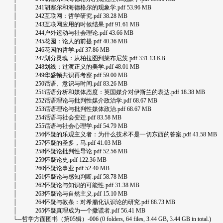
│ 241胡塞尔和海德格尔的现象学.pdf 53.96 MB
│ 242互联网：哲学研究.pdf 38.28 MB
│ 243互联网应用的时候结果.pdf 91.61 MB
│ 244户外运动与社会理论.pdf 43.66 MB
│ 245花园：论人的前提.pdf 40.36 MB
│ 246花园的哲学.pdf 37.86 MB
│ 247划分灵魂：从柏拉图到莱布尼茨.pdf 331.13 KB
│ 248划线：过渡正义的美学.pdf 48.01 MB
│ 249华盛顿共识再考察.pdf 59.00 MB
│ 250话语、意识与时间.pdf 83.26 MB
│ 251话语分析和媒体态度：英国媒介对伊斯兰的表达.pdf 18.38 MB
│ 252话语理论与批判性媒介政治学.pdf 68.67 MB
│ 253话语理论与批判性媒体政治.pdf 68.67 MB
│ 254话语与社会变迁.pdf 83.58 MB
│ 255话语与社会心理学.pdf 54.79 MB
│ 256怀疑的乐观主义者：为什么技术不是一切东西的答案.pdf 41.58 MB
│ 257怀疑的圣多，马.pdf 41.03 MB
│ 258怀疑论批判性导论.pdf 52.56 MB
│ 259怀疑论史.pdf 122.36 MB
│ 260怀疑论事业.pdf 52.40 MB
│ 261怀疑论与感知判断.pdf 58.78 MB
│ 262怀疑论与知识的可能性.pdf 31.38 MB
│ 263怀疑论与自然主义.pdf 15.10 MB
│ 264怀疑与教条：对希腊化认识论的研究.pdf 88.73 MB
│ 265怀疑真理成为一个撒谎者.pdf 56.41 MB
└─哲学方面图书（第05辑）-006 (0 folders, 64 files, 3.44 GB, 3.44 GB in total.)