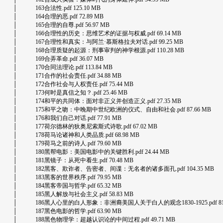
│ 163合法性.pdf 125.10 MB
│ 164合理的恶.pdf 72.89 MB
│ 165合理的自尊.pdf 56.97 MB
│ 166合理性的历史：思维艺术的证据与权威.pdf 69.14 MB
│ 167合理性和真实：与阿兰·慕斯格拉夫对话.pdf 99.25 MB
│ 168合理质疑的起源：刑事审判的神学根源.pdf 110.28 MB
│ 169合弄革命.pdf 36.07 MB
│ 170合同法理论.pdf 113.84 MB
│ 171合作的社会责任.pdf 34.88 MB
│ 172合作社会与人权责任.pdf 75.44 MB
│ 173何时是真信之知？.pdf 25.46 MB
│ 174和平的共同体：面对非正义并创造正义.pdf 27.35 MB
│ 175和平之吻：中晚期中世纪欧洲的仪式、自由和社会.pdf 87.66 MB
│ 176和我们自己对话.pdf 77.91 MB
│ 177荷尔德林的狄奥尼索斯式诗歌.pdf 67.02 MB
│ 178荷马论诸神和人类品质.pdf 68.98 MB
│ 179荷马之前的诗人.pdf 79.60 MB
│ 180黑帮电影：美国电影中的关键胜利.pdf 24.44 MB
│ 181黑镜子：从死中看生.pdf 70.48 MB
│ 182黑客、欺诈者、告密者、间谍：无名者的诸多面孔.pdf 104.35 MB
│ 183黑客的世界秩序.pdf 79.95 MB
│ 184黑客帝国与哲学.pdf 65.32 MB
│ 185黑人解放与社会主义.pdf 58.83 MB
│ 186黑人心里的白人形象：非洲裔美国人关于白人的观念1830-1925.pdf 81.
│ 187黑色电影的哲学.pdf 63.90 MB
│ 188黑色物理学：超越认识论的中间过程.pdf 49.71 MB