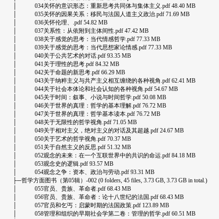
│ 034关怀的意识形态：重新思考共同体与集体主义.pdf 48.40 MB
│ 035关怀的因果关系：移民与法国人道主义政治.pdf 71.69 MB
│ 036关怀伦理、.pdf 54.82 MB
│ 037关系性：从依附到主体间性.pdf 47.42 MB
│ 038关于感觉的思考：当代情感哲学.pdf 77.33 MB
│ 039关于感觉的思考：当代思想家论情感.pdf 77.33 MB
│ 040关于公共艺术的对话.pdf 93.35 MB
│ 041关于理性的思考.pdf 84.32 MB
│ 042关于命题的新思考.pdf 66.29 MB
│ 043关于纳粹主义与共产主义相互缠绕的各种视角.pdf 62.41 MB
│ 044关于社会本体论和社会认知的各种视角.pdf 54.67 MB
│ 045关于时间：叙事、小说与时间哲学.pdf 50.08 MB
│ 046关于世界的真理：哲学的基本理解.pdf 76.72 MB
│ 047关于世界的真理：哲学基本读本.pdf 76.72 MB
│ 048关于无限性的哲学视角.pdf 71.05 MB
│ 049关于相对主义，绝对主义的对话及其超越.pdf 24.67 MB
│ 050关于艺术的哲学视角.pdf 70.37 MB
│ 051关于自然主义的反思.pdf 51.32 MB
│ 052观念的未来：在一个互联世界中的共识的命运.pdf 84.18 MB
│ 053观念史的逻辑.pdf 93.57 MB
│ 054观念之争：资本、政治与劳动.pdf 93.31 MB
├─哲学方面图书（第05辑）-002 (0 folders, 45 files, 3.73 GB, 3.73 GB in total.)
│ 055官员、贵族、革命者.pdf 68.43 MB
│ 056官员、贵族、革命者：论十八世纪的法国.pdf 68.43 MB
│ 057官员和乞丐：启蒙时期的法国政策.pdf 123.89 MB
│ 058管理和组织的早期社会学第二卷：管理的哲学.pdf 60.51 MB