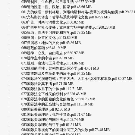
│ 059管制性、生命权力和日常生活.pdf 77.39 MB
│ 060管治性态：性、政治、国家.pdf 46.66 MB
│ 061光的纹理：伊利格瑞、列维纳斯和梅洛-庞蒂的视觉与触觉.pdf 29.82 
│ 062光与影的转变：哲学与系统神学论文集.pdf 89.95 MB
│ 063广告、时尚与消费文化.pdf 60.02 MB
│ 064广告中的社会传播：媒体化市场中的消费.pdf 200.28 MB
│ 065归纳，算法学习理论和哲学.pdf 73.35 MB
│ 066归属：位置的文化.pdf 45.86 MB
│ 067归属感：地位的文化.pdf 45.86 MB
│ 068规范的基础.pdf 48.19 MB
│ 069规律、心灵、自由意志.pdf 60.97 MB
│ 070规律主宰的宇宙.pdf 99.39 MB
│ 071规则、魔法与工具理性.pdf 51.96 MB
│ 072规则的理性：架构性政治经济学.pdf 43.01 MB
│ 073贵族制以及在革命中的敌手.pdf 94.35 MB
│ 074国际法的演进范式：哲学方法、大卫·休谟和主权本质.pdf 89.87 MB
│ 075国际法及其不满.pdf 71.50 MB
│ 076国际法体系下的个体.pdf 112.71 MB
│ 077国际法之下难民的权利.pdf 326.45 MB
│ 078国际法中的国籍的变化的角色.pdf 66.73 MB
│ 079国际法中的正当性与合法性.pdf 115.10 MB
│ 080国际关系理论.pdf 92.86 MB
│ 081国际关系理论：批判性导论.pdf 71.67 MB
│ 082国际关系理论与国际法.pdf 52.74 MB
│ 083国际关系理论与哲学.pdf 61.51 MB
│ 084国际关系视角下的美国公民正义的失败.pdf 78.48 MB