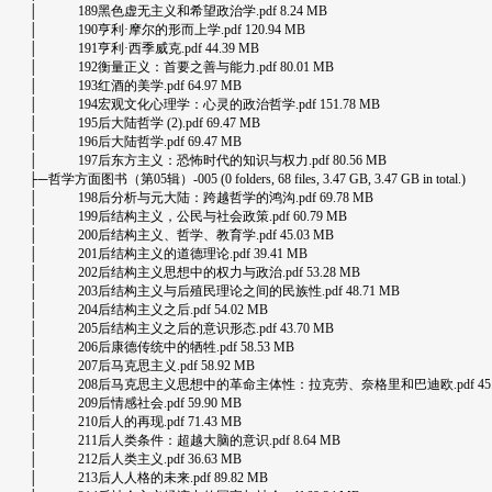
│ 189黑色虚无主义和希望政治学.pdf 8.24 MB
│ 190亨利·摩尔的形而上学.pdf 120.94 MB
│ 191亨利·西季威克.pdf 44.39 MB
│ 192衡量正义：首要之善与能力.pdf 80.01 MB
│ 193红酒的美学.pdf 64.97 MB
│ 194宏观文化心理学：心灵的政治哲学.pdf 151.78 MB
│ 195后大陆哲学 (2).pdf 69.47 MB
│ 196后大陆哲学.pdf 69.47 MB
│ 197后东方主义：恐怖时代的知识与权力.pdf 80.56 MB
├─哲学方面图书（第05辑）-005 (0 folders, 68 files, 3.47 GB, 3.47 GB in total.)
│ 198后分析与元大陆：跨越哲学的鸿沟.pdf 69.78 MB
│ 199后结构主义，公民与社会政策.pdf 60.79 MB
│ 200后结构主义、哲学、教育学.pdf 45.03 MB
│ 201后结构主义的道德理论.pdf 39.41 MB
│ 202后结构主义思想中的权力与政治.pdf 53.28 MB
│ 203后结构主义与后殖民理论之间的民族性.pdf 48.71 MB
│ 204后结构主义之后.pdf 54.02 MB
│ 205后结构主义之后的意识形态.pdf 43.70 MB
│ 206后康德传统中的牺牲.pdf 58.53 MB
│ 207后马克思主义.pdf 58.92 MB
│ 208后马克思主义思想中的革命主体性：拉克劳、奈格里和巴迪欧.pdf 45.5
│ 209后情感社会.pdf 59.90 MB
│ 210后人的再现.pdf 71.43 MB
│ 211后人类条件：超越大脑的意识.pdf 8.64 MB
│ 212后人类主义.pdf 36.63 MB
│ 213后人人格的未来.pdf 89.82 MB