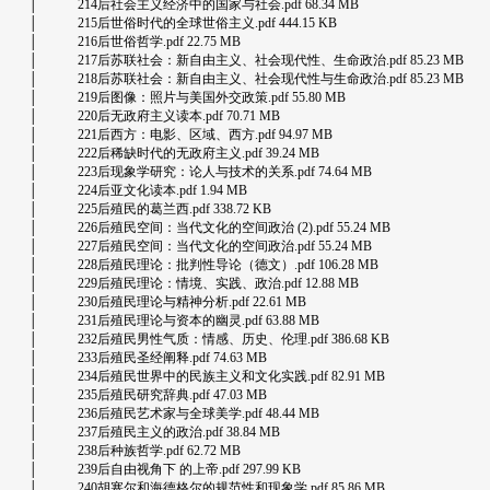
│ 214后社会主义经济中的国家与社会.pdf 68.34 MB
│ 215后世俗时代的全球世俗主义.pdf 444.15 KB
│ 216后世俗哲学.pdf 22.75 MB
│ 217后苏联社会：新自由主义、社会现代性、生命政治.pdf 85.23 MB
│ 218后苏联社会：新自由主义、社会现代性与生命政治.pdf 85.23 MB
│ 219后图像：照片与美国外交政策.pdf 55.80 MB
│ 220后无政府主义读本.pdf 70.71 MB
│ 221后西方：电影、区域、西方.pdf 94.97 MB
│ 222后稀缺时代的无政府主义.pdf 39.24 MB
│ 223后现象学研究：论人与技术的关系.pdf 74.64 MB
│ 224后亚文化读本.pdf 1.94 MB
│ 225后殖民的葛兰西.pdf 338.72 KB
│ 226后殖民空间：当代文化的空间政治 (2).pdf 55.24 MB
│ 227后殖民空间：当代文化的空间政治.pdf 55.24 MB
│ 228后殖民理论：批判性导论（德文）.pdf 106.28 MB
│ 229后殖民理论：情境、实践、政治.pdf 12.88 MB
│ 230后殖民理论与精神分析.pdf 22.61 MB
│ 231后殖民理论与资本的幽灵.pdf 63.88 MB
│ 232后殖民男性气质：情感、历史、伦理.pdf 386.68 KB
│ 233后殖民圣经阐释.pdf 74.63 MB
│ 234后殖民世界中的民族主义和文化实践.pdf 82.91 MB
│ 235后殖民研究辞典.pdf 47.03 MB
│ 236后殖民艺术家与全球美学.pdf 48.44 MB
│ 237后殖民主义的政治.pdf 38.84 MB
│ 238后种族哲学.pdf 62.72 MB
│ 239后自由视角下 的上帝.pdf 297.99 KB
│ 240胡塞尔和海德格尔的规范性和现象学.pdf 85.86 MB