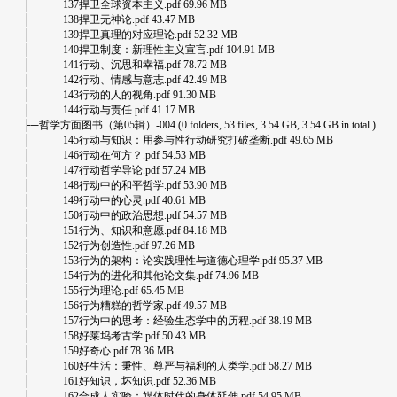
│ 137捍卫全球资本主义.pdf 69.96 MB
│ 138捍卫无神论.pdf 43.47 MB
│ 139捍卫真理的对应理论.pdf 52.32 MB
│ 140捍卫制度：新理性主义宣言.pdf 104.91 MB
│ 141行动、沉思和幸福.pdf 78.72 MB
│ 142行动、情感与意志.pdf 42.49 MB
│ 143行动的人的视角.pdf 91.30 MB
│ 144行动与责任.pdf 41.17 MB
├─哲学方面图书（第05辑）-004 (0 folders, 53 files, 3.54 GB, 3.54 GB in total.)
│ 145行动与知识：用参与性行动研究打破垄断.pdf 49.65 MB
│ 146行动在何方？.pdf 54.53 MB
│ 147行动哲学导论.pdf 57.24 MB
│ 148行动中的和平哲学.pdf 53.90 MB
│ 149行动中的心灵.pdf 40.61 MB
│ 150行动中的政治思想.pdf 54.57 MB
│ 151行为、知识和意愿.pdf 84.18 MB
│ 152行为创造性.pdf 97.26 MB
│ 153行为的架构：论实践理性与道德心理学.pdf 95.37 MB
│ 154行为的进化和其他论文集.pdf 74.96 MB
│ 155行为理论.pdf 65.45 MB
│ 156行为糟糕的哲学家.pdf 49.57 MB
│ 157行为中的思考：经验生态学中的历程.pdf 38.19 MB
│ 158好莱坞考古学.pdf 50.43 MB
│ 159好奇心.pdf 78.36 MB
│ 160好生活：秉性、尊严与福利的人类学.pdf 58.27 MB
│ 161好知识，坏知识.pdf 52.36 MB
│ 162合成人实验：媒体时代的身体延伸.pdf 54.95 MB