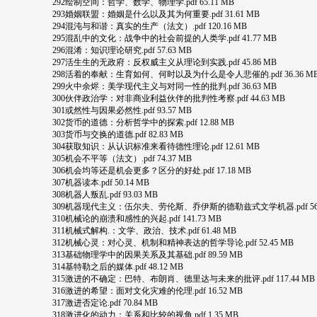
292绘制空间：哲学、数学、物理学.pdf 65.11 MB
293婚姻联盟：婚姻是什么以及其为何重要.pdf 31.61 MB
294混沌与和谐：真实的生产（法文）.pdf 120.16 MB
295混乱中的文化：战争中的社会前提的人类学.pdf 41.77 MB
296混淆：知识理论研究.pdf 57.63 MB
297活生生的无政府：反权威主义从理论到实践.pdf 45.86 MB
298活着的奉献：生育如何、何时以及为什么是令人悲催的.pdf 36.36 M
299火中余烬：美学现代主义与对同一性的批判.pdf 36.63 MB
300伙伴政治学：对非商业利益伙伴的批判性考察.pdf 44.63 MB
301或然性与因果必然性.pdf 93.57 MB
302货币的道德：分析哲学中的探索.pdf 12.88 MB
303货币与交换的道德.pdf 82.83 MB
304获取知识：从认识标准来看待德性理论.pdf 12.61 MB
305机会不平等（法文）.pdf 74.37 MB
306机会均等还是机会更多？区分的好处.pdf 17.18 MB
307机器读本.pdf 50.14 MB
308机器人叛乱.pdf 93.03 MB
309机器现代主义：伍尔夫、劳伦斯、乔伊斯的德勒兹式文学机器.pdf 56.4
310机械论的崩溃和感性的兴起.pdf 141.73 MB
311机械式解构.：文学、政治、技术.pdf 61.48 MB
312机械心灵：对心灵、机制和精神表达的哲学导论.pdf 52.45 MB
313基础物理学中的因果关系及其基础.pdf 89.59 MB
314基特勒之后的媒体.pdf 48.12 MB
315激进的不确定：巴特、布朗肖、德里达与未来的批评.pdf 117.44 MB
316激进的希望：面对文化灾难的伦理.pdf 16.52 MB
317激进否定论.pdf 70.84 MB
318激进化的动力：关系和比较的视角.pdf 1.35 MB