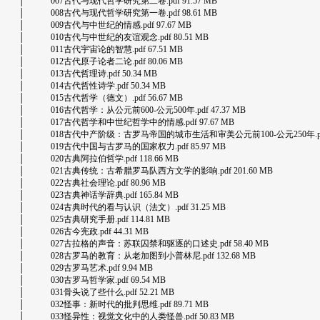
│ 007古代与现代哲学研究第二卷.pdf 91.57 MB
│ 008古代与现代哲学研究第一卷.pdf 98.61 MB
│ 009古代与中世纪的情感.pdf 97.67 MB
│ 010古代与中世纪的友谊观念.pdf 80.51 MB
│ 011古代宇宙论的智慧.pdf 67.51 MB
│ 012古代原子论者二论.pdf 80.06 MB
│ 013古代哲理诗.pdf 50.34 MB
│ 014古代哲性诗学.pdf 50.34 MB
│ 015古代哲学（德文）.pdf 56.67 MB
│ 016古代哲学：从公元前600-公元500年.pdf 47.37 MB
│ 017古代哲学和中世纪哲学中的情感.pdf 97.67 MB
│ 018古代中产阶级：古罗马帝国的城市生活和审美公元前100-公元250年.pdf 6
│ 019古代中国与古罗马的国家权力.pdf 85.97 MB
│ 020古典阿拉伯哲学.pdf 118.66 MB
│ 021古典传统：古希腊罗马队西方文学的影响.pdf 201.60 MB
│ 022古典社会理论.pdf 80.96 MB
│ 023古典神话学辞典.pdf 165.84 MB
│ 024古典时代的看与认识（法文）.pdf 31.25 MB
│ 025古典研究手册.pdf 114.81 MB
│ 026古今宪政.pdf 44.31 MB
│ 027古拉格的声音：苏联囚禁和驱逐的口述史.pdf 58.40 MB
│ 028古罗马的教育：从老加图到小普林尼.pdf 132.68 MB
│ 029古罗马艺术.pdf 9.94 MB
│ 030古罗马哲学家.pdf 69.54 MB
│ 031骨头说了些什么.pdf 52.21 MB
│ 032怪事：新时代的批判思维.pdf 89.71 MB
│ 033怪异性：视觉文化中的人类怪兽.pdf 50.83 MB