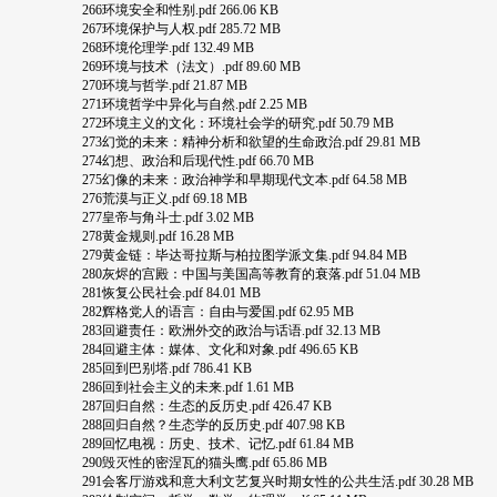
266环境安全和性别.pdf 266.06 KB
267环境保护与人权.pdf 285.72 MB
268环境伦理学.pdf 132.49 MB
269环境与技术（法文）.pdf 89.60 MB
270环境与哲学.pdf 21.87 MB
271环境哲学中异化与自然.pdf 2.25 MB
272环境主义的文化：环境社会学的研究.pdf 50.79 MB
273幻觉的未来：精神分析和欲望的生命政治.pdf 29.81 MB
274幻想、政治和后现代性.pdf 66.70 MB
275幻像的未来：政治神学和早期现代文本.pdf 64.58 MB
276荒漠与正义.pdf 69.18 MB
277皇帝与角斗士.pdf 3.02 MB
278黄金规则.pdf 16.28 MB
279黄金链：毕达哥拉斯与柏拉图学派文集.pdf 94.84 MB
280灰烬的宫殿：中国与美国高等教育的衰落.pdf 51.04 MB
281恢复公民社会.pdf 84.01 MB
282辉格党人的语言：自由与爱国.pdf 62.95 MB
283回避责任：欧洲外交的政治与话语.pdf 32.13 MB
284回避主体：媒体、文化和对象.pdf 496.65 KB
285回到巴别塔.pdf 786.41 KB
286回到社会主义的未来.pdf 1.61 MB
287回归自然：生态的反历史.pdf 426.47 KB
288回归自然？生态学的反历史.pdf 407.98 KB
289回忆电视：历史、技术、记忆.pdf 61.84 MB
290毁灭性的密涅瓦的猫头鹰.pdf 65.86 MB
291会客厅游戏和意大利文艺复兴时期女性的公共生活.pdf 30.28 MB